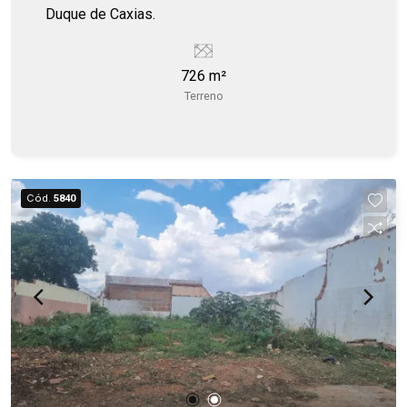
Duque de Caxias.
726 m²
Terreno
Cód.
5840