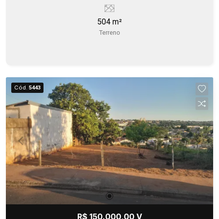
504 m²
Terreno
Cód.
5443
R$ 150.000,00 V