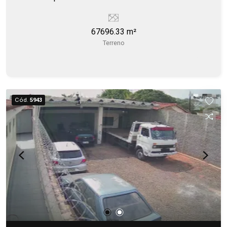
67696.33 m²
Terreno
Cód.
5943