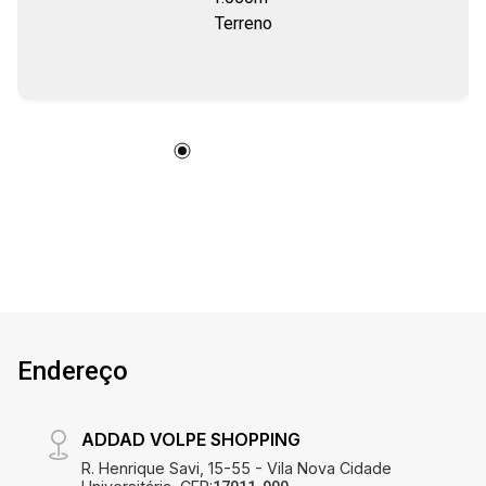
300.000 litros. Não importa o negócio, pronto
Terreno
para construir, aprovado pelos órgãos
municipais e estaduais (TVO). Balança eletrônica
para caminhões até 90 toneladas. Iluminação
pública. Ruas de 12 a 16 metros de largura. Infra
de água, esgoto e energia.
Endereço
ADDAD VOLPE SHOPPING
R. Henrique Savi, 15-55 - Vila Nova Cidade