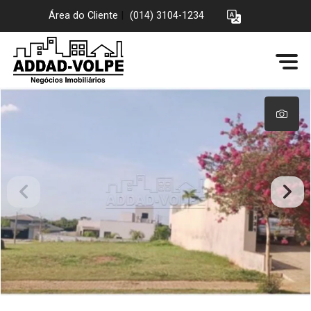
Área do Cliente
|
(014) 3104-1234