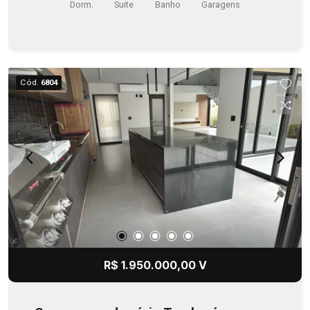
Dorm.
Suite
Banho
Garagens
Cód.
6804
R$ 1.950.000,00 V