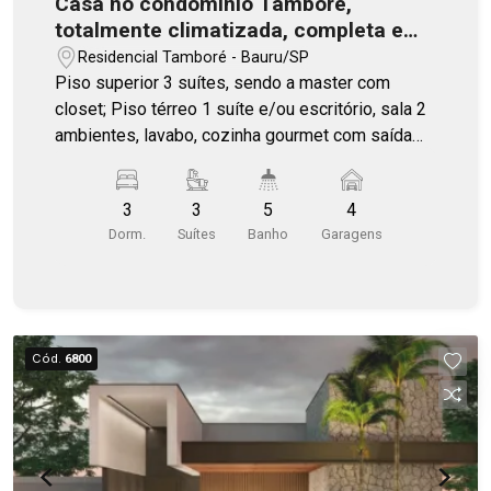
Casa no condomínio Tamboré,
totalmente climatizada, completa em
armários
Residencial Tamboré - Bauru/SP
Piso superior 3 suítes, sendo a master com
closet; Piso térreo 1 suíte e/ou escritório, sala 2
ambientes, lavabo, cozinha gourmet com saída
para área com pergolado, despensa, lavanderia;
Garagem coberta para 2 veículos cobertos e 2
3
3
5
4
descobertos; Piscina 4,50 x 2,50 + praia de 4,50
Dorm.
Suítes
Banho
Garagens
+ 1,00; Energia fotovoltaica; Aquecimento solar
com boiler 500 litros; Armários nos seguintes
ambientes: Cozinha: Gabinetes, Aéreo, Torre;
Lavanderia; Quartos: Cabeceiras de cama, guarda
roupas; Sala: Painel e rack; Banheiros: Gabinetes;
Cód.
6800
Ar Condicionado em todos ambientes; Cozinha
equipada com churrasqueira à gás Bonezze,
cooktop, forno à gás, forno microondas, e
geladeira, todos Eletrolux, coifa em inox para o
fogão e churrasqueira Hidrolar; Lavabo com