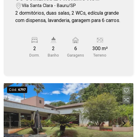
SUPERMERCADO TAUSTE DA RIO
Vila Santa Clara - Bauru/SP
BRANCO
2 dormitórios, duas salas, 2 WCs, edícula grande
com dispensa, lavanderia, garagem para 6 carros.
2
2
6
300 m²
Dorm.
Banho
Garagens
Terreno
Cód.
6797