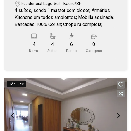
localização privilegiada, primeiro lote
Residencial Lago Sul - Bauru/SP
da avenida, próximo ao lago
4 suítes, sendo 1 master com closet; Armários
Kitchens em todos ambientes; Mobilia assinada;
Bancadas 100% Corian; Chopeira completa;
Jardinagem com irrigação automatizada;
Automação completa; Som ambiente interno e
4
4
6
8
externo JBL; Aspiração central; Sistema
Dorm.
Suítes
Banho
Garagens
fotovoltaico; Completa linha de
eletrodomésticos, todos italianos; Churrasqueira
Evol; Área gourmet em conceito aberto; Adega de
vinho; Sala de home theater; Piscina aquecida;
Lavabo; Lavanderia; 08 vagas de garagem sendo
Cód.
6733
04 cobertas.