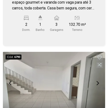
espaço gourmet e varanda com vaga para até 3
carros, toda coberta. Casa bem segura, com cerca
elétrico e portão eletrônico. Fácil acesso às
principais avenidas, garantindo praticidade no dia
2
1
3
132.70 m²
a dia. Excelente oportunidade, com ótimo custo-
Dorm.
Banho
Garagens
Terreno
benefício.
Cód.
6790