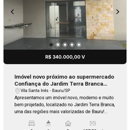
R$ 340.000,00 V
Imóvel novo próximo ao supermercado
Confiança do Jardim Terra Branca
excelente localização
Vila Santa Inês - Bauru/SP
Apresentamos um imóvel novo, moderno e muito
bem projetado, localizado no Jardim Terra Branca,
uma das regiões mais valorizadas de Bauru!
Próximo aos supermercados Confiança e
Barracão e às principais vias de acesso da