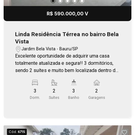
R$ 590.000,00 V
Linda Residência Térrea no bairro Bela
Vista
Jardim Bela Vista - Bauru/SP
Excelente oportunidade de adquirir uma casa
totalmente atualizada e segura!! 3 dormitórios,
sendo 2 suítes e muito bem localizada dentro do
bairro, para quem busca tranquilidade e qualidade
de vida! Casa completa e toda com piso de
3
2
3
2
porcelanato.
Dorm.
Suítes
Banho
Garagens
Cód.
6715