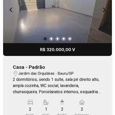
R$ 320.000,00 V
Casa - Padrão
Jardim das Orquídeas - Bauru/SP
2 dormitórios, sendo 1 suíte, sala pé direito alto,
ampla cozinha, WC social, lavanderia,
churrasqueira. Porcelanatos internos, esquadrias
de alumínio. Quintal com espaço para mais uma
suíte.
2
1
2
2
Dorm.
Suite
Banho
Garagens