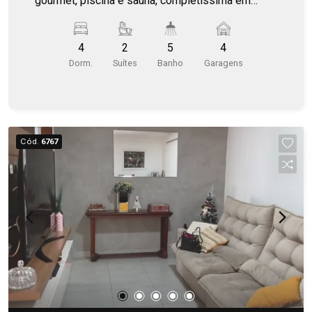
gourmet, piscina e sauna, completíssima em
armários e climatizada.
4
2
5
4
Dorm.
Suítes
Banho
Garagens
Cód.
6767