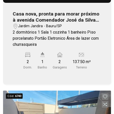
Casa nova, pronta para morar próximo
à avenida Comendador José da Silva
Marta
Jardim Jandira - Bauru/SP
2 dormitórios 1 Sala 1 cozinha 1 banheiro Piso
porcelanato Portão Eletronico Área de lazer com
churrasqueira
2
1
2
137.50 m²
Dorm.
Banho
Garagens
Terreno
Cód.
6740