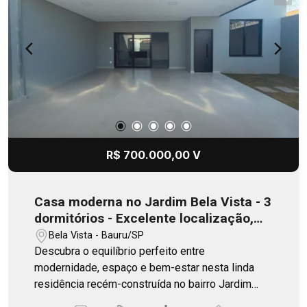
R$ 700.000,00 V
Casa moderna no Jardim Bela Vista - 3
dormitórios - Excelente localização,
Sofisticação, Conforto e 136 m² de
Bela Vista - Bauru/SP
Elegância
Descubra o equilíbrio perfeito entre
modernidade, espaço e bem-estar nesta linda
residência recém-construída no bairro Jardim
Bela Vista, um dos bairros mais desejados da