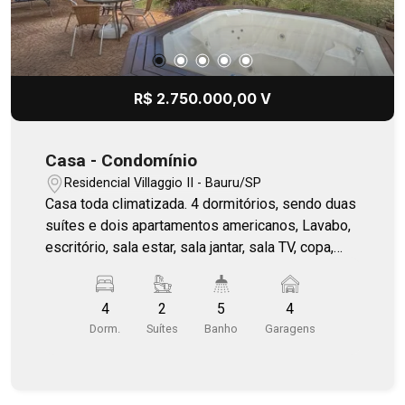
R$ 2.750.000,00 V
Casa - Condomínio
Residencial Villaggio II - Bauru/SP
Casa toda climatizada. 4 dormitórios, sendo duas
suítes e dois apartamentos americanos, Lavabo,
escritório, sala estar, sala jantar, sala TV, copa,
garagem 4 autos, Amplo quintal com jacuzzi para
4 pessoas, gourmet com churrasqueira e forno
4
2
5
4
de pizza. Ótima localização no condomínio.
Dorm.
Suítes
Banho
Garagens