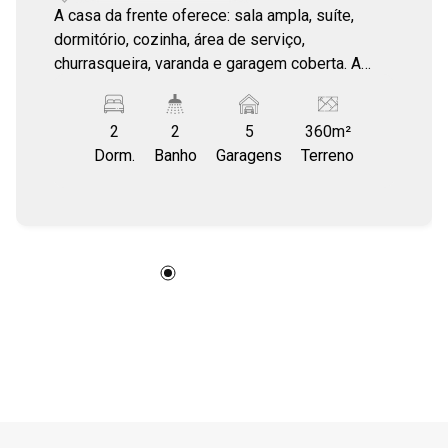
A casa da frente oferece: sala ampla, suíte,
dormitório, cozinha, área de serviço,
churrasqueira, varanda e garagem coberta. A
casa dos fundos ocupa 12m de frente e conta
com ampla varanda com churrasqueira, cozinha,
2
2
5
360m²
sala, banheiro e quarto. Perfeita para quem
Dorm.
Banho
Garagens
Terreno
busca conforto, espaço e versatilidade, seja
para morar com a família, receber convidados ou
investir.