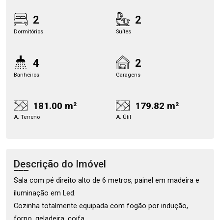
2
2
Dormitórios
Suítes
4
2
Banheiros
Garagens
181.00 m²
179.82 m²
A. Terreno
A. Útil
Descrição do Imóvel
Sala com pé direito alto de 6 metros, painel em madeira e
iluminação em Led.
Cozinha totalmente equipada com fogão por indução,
forno, geladeira, coifa.