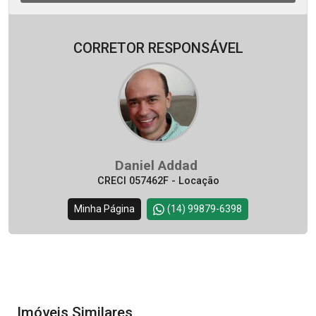
CORRETOR RESPONSÁVEL
Daniel Addad
CRECI 057462F - Locação
Minha Página
(14) 99879-6398
Imóveis Similares