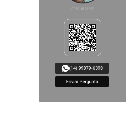
CRECI 057462F
(14) 99879-6398
Enviar Pergunta