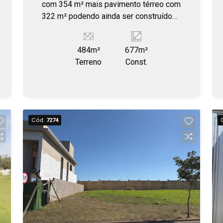
com 354 m² mais pavimento térreo com
322 m² podendo ainda ser construído
mezanino conforme necessidade do
inquilino. Imóvel excelente para
484m²
677m²
academia, escritório, cal center, clinica,
Terreno
Const.
etc. O proprietário faz adequação sob
medida para o inquilino. Localizado
próximo à avenida Getúlio Vargas.
Cód.
7274