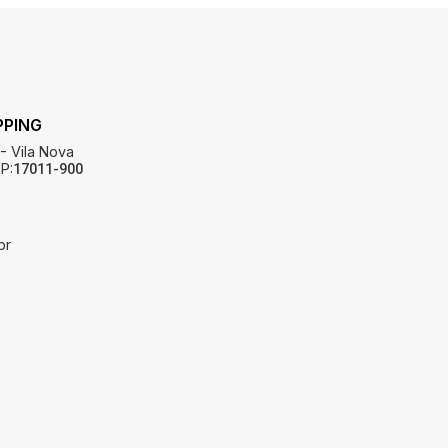
PPING
 - Vila Nova
P:
17011-900
br