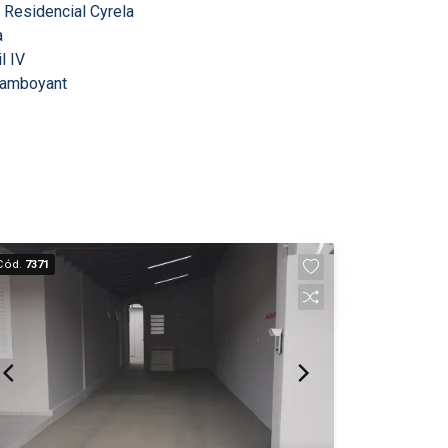
,
Residencial Cyrela
a
l IV
lamboyant
Cód.
7371