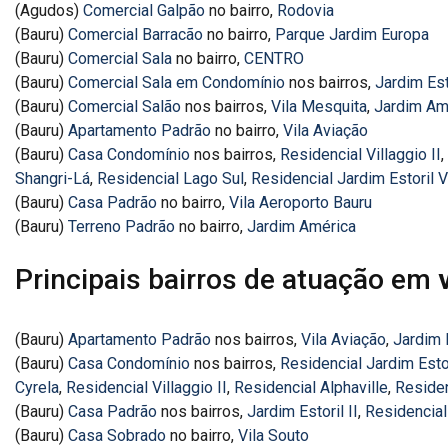
(Agudos)
Comercial Galpão
no bairro,
Rodovia
(Bauru)
Comercial Barracão
no bairro,
Parque Jardim Europa
(Bauru)
Comercial Sala
no bairro,
CENTRO
(Bauru)
Comercial Sala em Condomínio
nos bairros,
Jardim Est
(Bauru)
Comercial Salão
nos bairros,
Vila Mesquita
,
Jardim Am
(Bauru)
Apartamento Padrão
no bairro,
Vila Aviação
(Bauru)
Casa Condomínio
nos bairros,
Residencial Villaggio II
,
Shangri-Lá
,
Residencial Lago Sul
,
Residencial Jardim Estoril V
(Bauru)
Casa Padrão
no bairro,
Vila Aeroporto Bauru
(Bauru)
Terreno Padrão
no bairro,
Jardim América
Principais bairros de atuação em
(Bauru)
Apartamento Padrão
nos bairros,
Vila Aviação
,
Jardim E
(Bauru)
Casa Condomínio
nos bairros,
Residencial Jardim Estor
Cyrela
,
Residencial Villaggio II
,
Residencial Alphaville
,
Residen
(Bauru)
Casa Padrão
nos bairros,
Jardim Estoril II
,
Residencial
(Bauru)
Casa Sobrado
no bairro,
Vila Souto