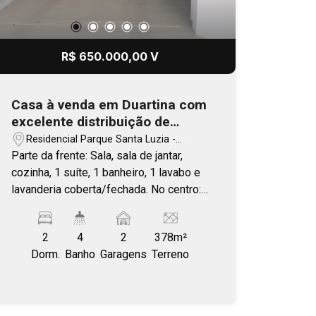
R$ 650.000,00 V
Casa à venda em Duartina com
excelente distribuição de
espaço
Residencial Parque Santa Luzia -
Duartina/SP
Parte da frente: Sala, sala de jantar,
cozinha, 1 suíte, 1 banheiro, 1 lavabo e
lavanderia coberta/fechada. No centro:
Área de churrasqueira com lavabo e 1
quarto adicional. Garagem coberta para
2
4
2
378m²
2 carros, com espaço para ampliação
Dorm.
Banho
Garagens
Terreno
para um terceiro veículo.