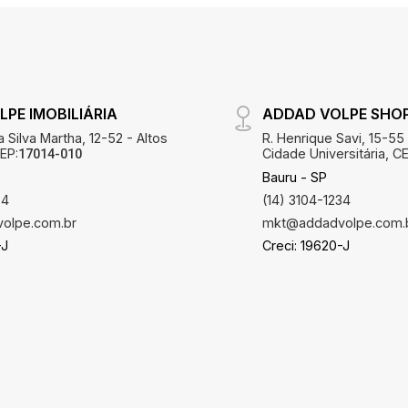
PE IMOBILIÁRIA
ADDAD VOLPE SHO
 Silva Martha, 12-52 - Altos
R. Henrique Savi, 15-55
EP:
Cidade Universitária, CE
17014-010
Bauru - SP
34
(14) 3104-1234
olpe.com.br
mkt@addadvolpe.com.
-J
Creci: 19620-J