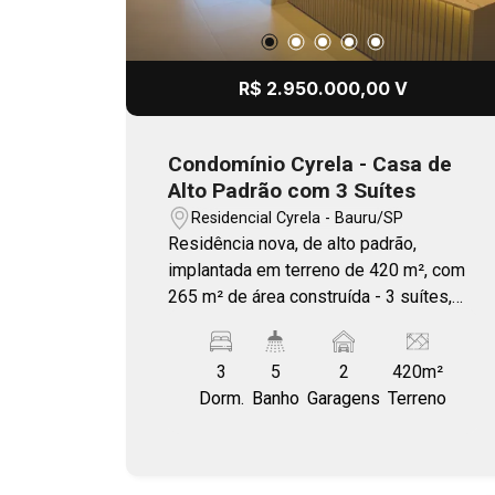
R$ 2.950.000,00 V
Condomínio Cyrela - Casa de
Alto Padrão com 3 Suítes
Residencial Cyrela - Bauru/SP
Residência nova, de alto padrão,
implantada em terreno de 420 m², com
265 m² de área construída - 3 suítes,
sendo a suíte master com amplo closet
- Ampla área gourmet integrada à
3
5
2
420m²
piscina, ao living e ao home theater -
Dorm.
Banho
Garagens
Terreno
Escritório - Lavabo - Lavanderia -
Despensa junto ao espaço gourmet -
Banheiro externo de apoio à piscina -
Sauna - Churrasqueira a gás e