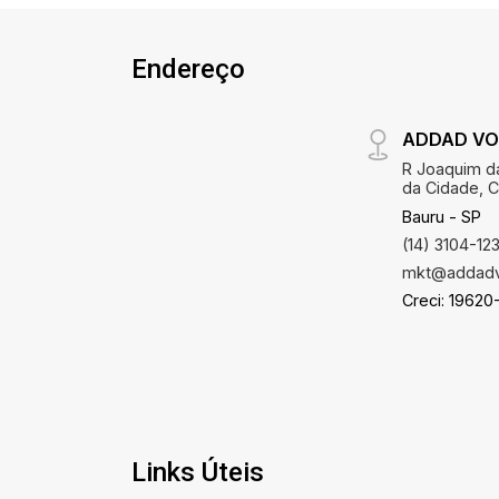
Endereço
ADDAD VOL
R Joaquim da
da Cidade, C
Bauru - SP
(14) 3104-12
mkt@addadv
Creci: 19620
Links Úteis