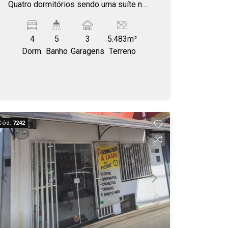
Quatro dormitórios sendo uma suíte no
térreo, e no primeiro andar, uma suíte,
mais dois dormitórios com um
4
5
3
5.483m²
banheiro. Quintal com espaço de
Dorm.
Banho
Garagens
Terreno
garagem para vários carros.
Cód.
7242