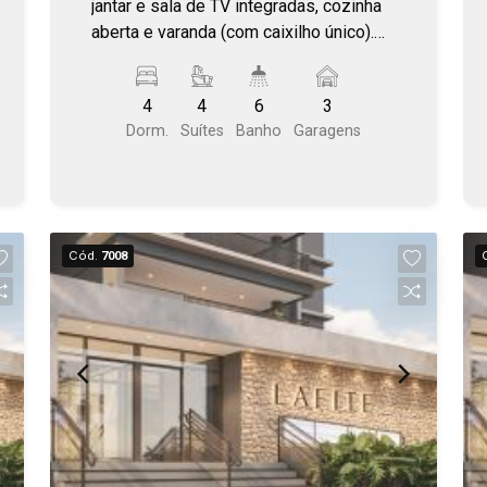
jantar e sala de TV integradas, cozinha
aberta e varanda (com caixilho único).
Área Comum completa. Plantas com
living ampliado, ilha e varanda gourmet.
4
4
6
3
Localização estratégica, com fácil
Dorm.
Suítes
Banho
Garagens
acesso as principais vias de Bauru.
Próximo a Getúlio Vargas - Vila Aviação.
Cód.
7008