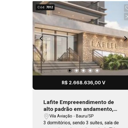
Cód.
7012
R$ 2.668.636,00 V
Lafite Empreeendimento de
alto padrão em andamento,
com previsão de entrega no
Vila Aviação - Bauru/SP
final 2026
3 dormitórios, sendo 3 suítes, sala de