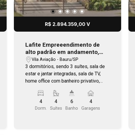
R$ 2.894.359,00 V
Lafite Empreeendimento de
alto padrão em andamento,
com previsão de entrega no
Vila Aviação - Bauru/SP
final 2026
3 dormitórios, sendo 3 suítes, sala de
estar e jantar integradas, sala de TV,
home office com banheiro privativo,
cozinha aberta, despensa e varanda
(com caixilhos único). Área Comum
4
4
6
4
completa. Plantas com living ampliado,
Dorm.
Suítes
Banho
Garagens
ilha e varanda gourmet. Localização
estratégica, com fácil acesso as
principais vias de Bauru. Próximo a
Getúlio Vargas - Vila Aviação.