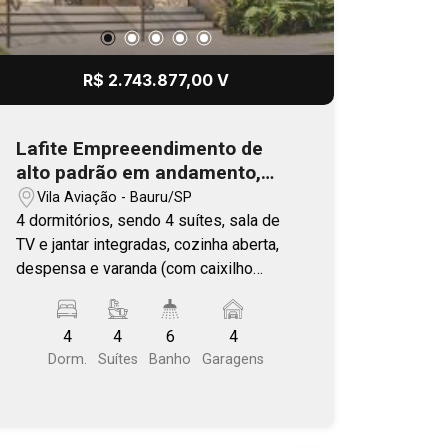
R$ 2.743.877,00 V
Lafite Empreeendimento de
alto padrão em andamento,
com previsão de entrega no
Vila Aviação - Bauru/SP
final 2026
4 dormitórios, sendo 4 suítes, sala de
TV e jantar integradas, cozinha aberta,
despensa e varanda (com caixilho
único). Área comum completa. Plantas
com living ampliado, ilha e varanda
4
4
6
4
gourmet. Localização estratégica, com
Dorm.
Suítes
Banho
Garagens
fácil acesso as principais vias de
Bauru. Próximo a Getúlio Vargas - Vila
Aviação.