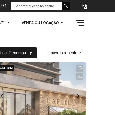
1234
VEL
VENDA OU LOCAÇÃO
finar Pesquisa
Cód.
7013