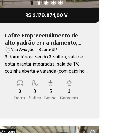
R$ 2.179.874,00 V
Lafite Empreeendimento de
alto padrão em andamento,
com previsão de entrega no
Vila Aviação - Bauru/SP
final 2026
3 dormitórios, sendo 3 suítes, sala de
estar e jantar integradas, sala de TV,
cozinha aberta e varanda (com caixilho
único). Área comum completa. Plantas
com living ampliado, ilha e varanda
3
3
5
3
gourmet. Localização estratégica, com
Dorm.
Suítes
Banho
Garagens
fácil acesso as principais vias de
Bauru. Próximo a Getúlio Vargas - Vila
Aviação.
Cód.
7004