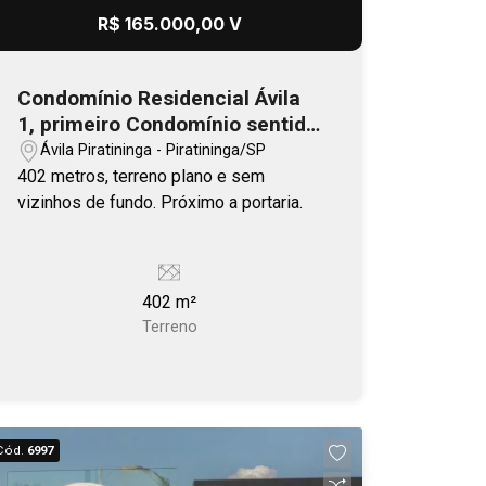
agende sua visita.
R$ 165.000,00 V
Condomínio Residencial Ávila
1, primeiro Condomínio sentido
Bauru- Piratininga
Ávila Piratininga - Piratininga/SP
402 metros, terreno plano e sem
vizinhos de fundo. Próximo a portaria.
402 m²
Terreno
Cód.
6997