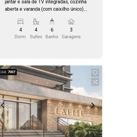
jantar e sala de TV integradas, cozinha
aberta e varanda (com caixilho único).
Área Comum completa. Plantas com
living ampliado, ilha e varanda gourmet.
4
4
6
3
Localização estratégica, com fácil
Dorm.
Suítes
Banho
Garagens
acesso as principais vias de Bauru.
Próximo a Getúlio Vargas - Vila Aviação.
Cód.
7007