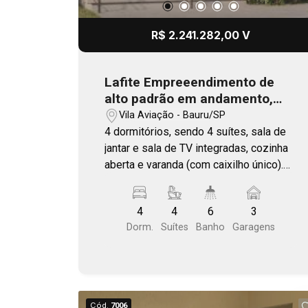
R$ 2.241.282,00 V
Lafite Empreeendimento de
alto padrão em andamento,
com previsão de entrega no
Vila Aviação - Bauru/SP
final 2026
4 dormitórios, sendo 4 suítes, sala de
jantar e sala de TV integradas, cozinha
aberta e varanda (com caixilho único).
Área Comum completa. Plantas com
living ampliado, ilha e varanda gourmet.
4
4
6
3
Localização estratégica, com fácil
Dorm.
Suítes
Banho
Garagens
acesso as principais vias de Bauru.
Próximo a Getúlio Vargas - Vila Aviação.
Cód.
7006