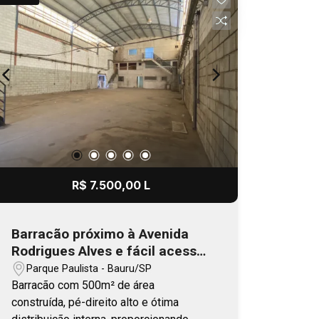
R$ 7.500,00 L
Barracão próximo à Avenida
Rodrigues Alves e fácil acesso
à Rodovia Comandante João
Parque Paulista - Bauru/SP
Ribeiro de Barros, facilitando
Barracão com 500m² de área
logística e deslocamento
construída, pé-direito alto e ótima