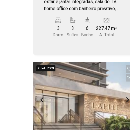
estar e jantar integradas, sala de TV,
home office com banheiro privativo,
cozinha fechada, despensa e varanda
(com caixilhos independentes). Área
3
3
6
227.47 m²
comum completa. Plantas com living
Dorm.
Suítes
Banho
A. Total
ampliado, ilha e varanda gourmet.
Localização estratégica, com fácil
acesso as principais vias de Bauru.
Próximo a Getúlio Vargas - Vila Aviação.
Cód.
7009