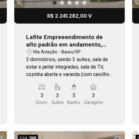
R$ 2.241.282,00 V
Lafite Empreeendimento de
alto padrão em andamento,
com previsão de entrega no
Vila Aviação - Bauru/SP
final 2026
3 dormitórios, sendo 3 suítes, sala de
estar e jantar integradas, sala de TV,
cozinha aberta e varanda (com caixilho
único). Área comum completa. Plantas
com living ampliado, ilha e varanda
3
3
5
3
gourmet. Localização estratégica, com
Dorm.
Suítes
Banho
Garagens
fácil acesso as principais vias de
Bauru. Próximo a Getúlio Vargas - Vila
Aviação.
Cód.
7005