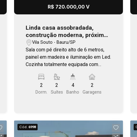
Transforme seu atendimento em uma
R$ 720.000,00 V
experiência premium. Agende uma
visita e conheça seu novo espaço de
trabalho.
Linda casa assobradada,
construção moderna, próximo
à Rua Bernardino de Campos
Vila Souto - Bauru/SP
Sala com pé direito alto de 6 metros,
painel em madeira e iluminação em Led.
Cozinha totalmente equipada com
fogão por indução, forno, geladeira,
coifa. Possui escritório e cima com
2
2
4
2
vista para sala. Térreo, uma suíte
Dorm.
Suítes
Banho
Garagens
confortável, lavabo e lavanderia. No
piso superior outra suíte com varanda e
closet mobiliado. Ao fundo uma área
gourmet com churrasqueira e balcão
com pia e um banheiro externo. Duas
Cód.
6998
vagas de garagem coberta e sistema