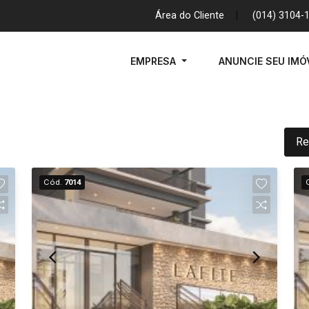
Área do Cliente
|
(014) 3104-
EMPRESA
ANUNCIE SEU IMÓ
Re
Cód.
7014