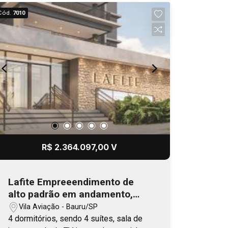
Cód.
7010
R$ 2.364.097,00 V
Lafite Empreeendimento de
alto padrão em andamento,
com previsão de entrega no
Vila Aviação - Bauru/SP
final 2026
4 dormitórios, sendo 4 suítes, sala de