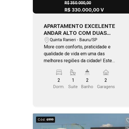
R$ 350.000,00
R$ 330.000,00 V
APARTAMENTO EXCELENTE
ANDAR ALTO COM DUAS
VAGAS QUINTA RANIERI GOLD
Quinta Ranieri - Bauru/SP
More com conforto, praticidade e
qualidade de vida em uma das
melhores regiões da cidade! Este
apartamento é perfeito para quem
busca morar bem, com fácil acesso à
2
1
2
2
faculdade, escolas e comércio em
Dorm.
Suite
Banho
Garagens
geral, em um bairro valorizado,
localizado em região alta e cercado por
áreas verdes maravilhosas. Ideal para
quem aprecia tranquilidade e contato
com a natureza sem abrir mão da
Cód.
6999
conveniência urbana. O imóvel conta