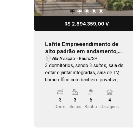
R$ 2.894.359,00 V
Lafite Empreeendimento de
alto padrão em andamento,
com previsão de entrega no
Vila Aviação - Bauru/SP
final 2026
3 dormitórios, sendo 3 suítes, sala de
estar e jantar integradas, sala de TV,
home office com banheiro privativo,
cozinha aberta, despensa e varanda
(com caixilhos único). Área comum
3
3
6
4
completa. Plantas com living ampliado,
Dorm.
Suítes
Banho
Garagens
ilha e varanda gourmet. Localização
estratégica, com fácil acesso as
principais vias de Bauru. Próximo a
Getúlio Vargas - Vila Aviação.