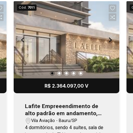
Cód.
7011
R$ 2.364.097,00 V
Lafite Empreeendimento de
alto padrão em andamento,
com previsão de entrega no
Vila Aviação - Bauru/SP
final 2026
4 dormitórios, sendo 4 suítes, sala de