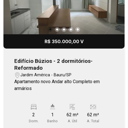
uma região consolidada, com ótima infraestrutura
e excelente mobilidade, oferecendo praticidade
para clientes, fornecedores e colaboradores.
Entre em contato e agende uma visita para
conhecer esta excelente oportunidade para
venda ou locação.
R$ 350.000,00 V
Edifício Búzios - 2 dormitórios-
Reformado
Jardim América - Bauru/SP
Apartamento novo Andar alto Completo em
armários
2
1
62 m²
62 m²
Dorm.
Banho
A. Útil
A. Total