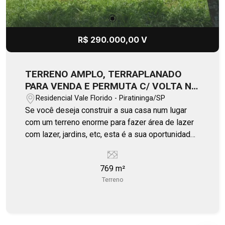
R$ 290.000,00 V
TERRENO AMPLO, TERRAPLANADO
PARA VENDA E PERMUTA C/ VOLTA NO
VALE FLORIDO EM PIRATININGA
Residencial Vale Florido - Piratininga/SP
Se você deseja construir a sua casa num lugar
com um terreno enorme para fazer área de lazer
com lazer, jardins, etc, esta é a sua oportunidade:
Terreno bem situado em condomínio tranquilo,
com 769 m² já terraplanado. Analisa permuta com
769 m²
volta em apartamento com mais de 90m² na zona
Terreno
sul de Bauru. Fale comigo!