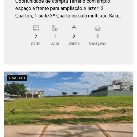
Oportunidade de compra Terreno com amplo
espaço a frente para ampliação e lazer! 2
Quartos, 1 suíte 3º Quarto ou sala multi uso Sala
2 ambientes, cozinha, lavanderia Depósito
Garagem coberta 2 carros Ar condicionado na
2
1
2
2
suíte e salas Móveis planejados Varanda
Dorm.
Suite
Banho
Garagens
gourmet com churrasqueira, integrada a cozinha
Terreno de 360m² e construído 135m²
Cód.
7311