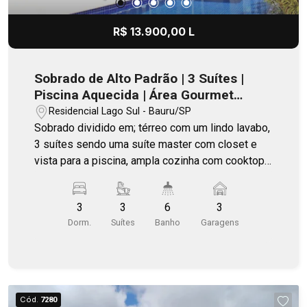
R$ 13.900,00 L
Sobrado de Alto Padrão | 3 Suítes |
Piscina Aquecida | Área Gourmet
Integrada
Residencial Lago Sul - Bauru/SP
Sobrado dividido em; térreo com um lindo lavabo,
3 suítes sendo uma suíte master com closet e
vista para a piscina, ampla cozinha com cooktop,
misturador Deca gourmet, forno a gás, forno
elétrico e coifas em aço inox; ampla sala de estar
3
3
6
3
integrada a uma completa área gourmet, Piso
Dorm.
Suítes
Banho
Garagens
superior com ampla sala para home theater, já
com cabeamentos para áudio e rack, home office
e lavabo, piscina aquecida com prainha integrada
a casa e hidromassagem, vestiário, área de
serviço completa em armários, passadeira e
Cód.
7280