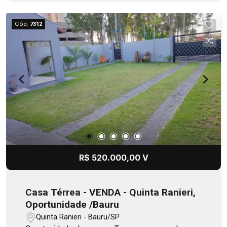
fechado. Ps: Gabinetes nas cozinhas (interna e
gourmet, e WCs, serão instalados! Um projeto
Cód.
7312
moderno, térreo e cheio de detalhes que fazem a
diferença: 3 quartos, sendo 1 suíte Banheiros
com acabamento de 1ª linha e espelhos em
formato orgânico Cozinha integrada com bancada
em granito, cooktop e cuba/torneira gourmet
Piscina com cascata, ponto para aquecimento e
área de lazer completa Churrasqueira, bancada,
armário, lavanderia no corpo da casa Garagem
para 2 carros e portão fechado Câmeras de
monitoramento Uma casa pensada para quem
busca conforto, funcionalidade e beleza em cada
R$ 520.000,00 V
ambiente.
Casa Térrea - VENDA - Quinta Ranieri,
Oportunidade /Bauru
Quinta Ranieri - Bauru/SP