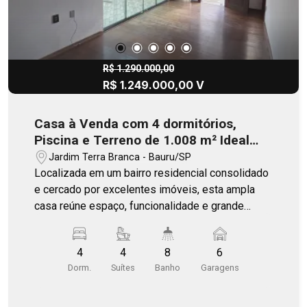
no Condomínio Alphaville, a residência oferece
segurança 24 horas, infraestrutura completa e um
estilo de vida exclusivo para quem busca
qualidade, conforto e valorização patrimonial.
R$ 1.290.000,00
R$ 1.249.000,00 V
Casa à Venda com 4 dormitórios,
Piscina e Terreno de 1.008 m² Ideal
para Moradia ou Investimento
Jardim Terra Branca - Bauru/SP
Localizada em um bairro residencial consolidado
e cercado por excelentes imóveis, esta ampla
casa reúne espaço, funcionalidade e grande
potencial de valorização. Com terreno de 1.008
m², é uma excelente opção tanto para quem
4
4
8
6
busca uma residência confortável quanto para
Dorm.
Suítes
Banho
Garagens
investidores ou empreendimentos que
necessitam de ambientes amplos. O imóvel
dispõe de quatro suítes com armários