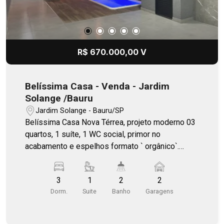
R$ 670.000,00 V
Belíssima Casa - Venda - Jardim
Solange /Bauru
Jardim Solange - Bauru/SP
Belíssima Casa Nova Térrea, projeto moderno 03
quartos, 1 suíte, 1 WC social, primor no
acabamento e espelhos formato ` orgânico`.
Cozinha integrada, grande bancada granito com
torre de tomadas, cooktop e cuba/torneira
3
1
2
2
gourmet. Câmeras de monitoramento, lavanderia
Dorm.
Suite
Banho
Garagens
no corpo da casa. Lazer integrada com piscina,
cascata (ponto para aquecimento) churrasqueira,
pia, bancada, garagem para 02 carros. Portão