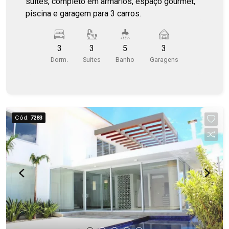
suites, completo em armários, espaço gourmet,
piscina e garagem para 3 carros.
3
3
5
3
Dorm.
Suítes
Banho
Garagens
Cód.
7283