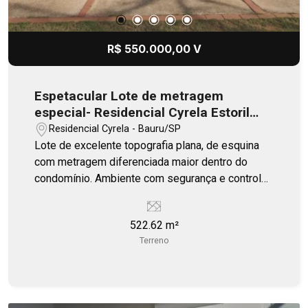
R$ 550.000,00 V
Espetacular Lote de metragem
especial- Residencial Cyrela Estoril
Premium/Bauru
Residencial Cyrela - Bauru/SP
Lote de excelente topografia plana, de esquina
com metragem diferenciada maior dentro do
condomínio. Ambiente com segurança e controle
de acesso 24 horas. Complexo de lazer estilo
clube.
522.62 m²
Terreno