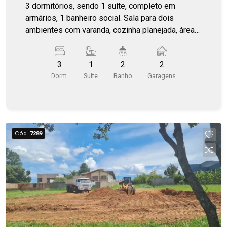
repouso, escritórios ou outras atividades que
3 dormitórios, sendo 1 suíte, completo em
valorizem espaço e localização. Um imóvel
armários, 1 banheiro social. Sala para dois
diferenciado, com excelente potencial e pronto
ambientes com varanda, cozinha planejada, área
para receber um novo projeto de vida ou
de serviço com banheiro. Andar alto com linda
investimento.
vista.
3
1
2
2
Dorm.
Suite
Banho
Garagens
Cód.
7289