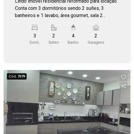
Lindo imóvel residencial reformado para locação.
Conta com 3 dormitórios sendo 2 suítes, 3
banheiros e 1 lavabo, área gourmet, sala 2
ambientes, cozinha planejada e garagem para 2
carros.
3
2
4
2
Dorm.
Suítes
Banho
Garagens
Cód.
7379