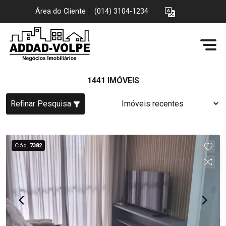
Área do Cliente
|
(014) 3104-1234
1441 IMÓVEIS
Refinar Pesquisa
Cód.
7382