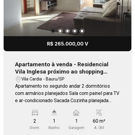
R$ 265.000,00 V
Apartamento à venda - Residencial
Vila Inglesa próximo ao shopping
Boulevard
Vila Cardia - Bauru/SP
Apartamento no segundo andar 2 dormitórios
com armários planejados Sala com painel para TV
e ar-condicionado Sacada Cozinha planejada
Banheiro social com armário e box Condomínio
com churrasqueira, campo de futebol, academia,
2
1
1
60 m²
salão de festa.
Dorm.
Banho
Garagem
A. Útil