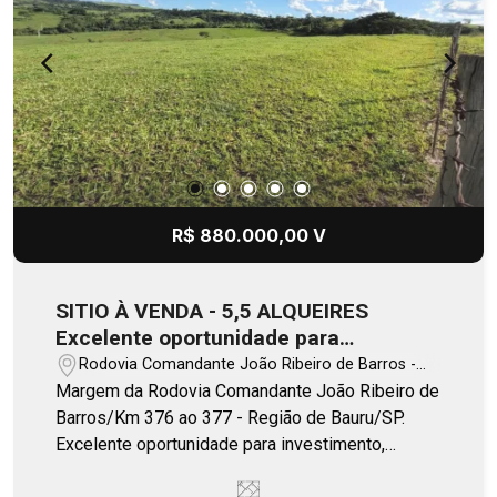
R$ 880.000,00 V
SITIO À VENDA - 5,5 ALQUEIRES
Excelente oportunidade para
investimento, pecuária ou lazer!
Rodovia Comandante João Ribeiro de Barros -
Duartina/SP
Margem da Rodovia Comandante João Ribeiro de
Barros/Km 376 ao 377 - Região de Bauru/SP.
Excelente oportunidade para investimento,
pecuária ou lazer! A localização é um dos