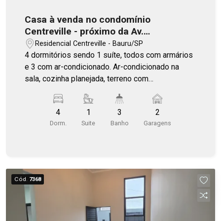
Casa à venda no condomínio
Centreville - próximo da Av.
Comendador e padaria Copacabana
Residencial Centreville - Bauru/SP
4 dormitórios sendo 1 suíte, todos com armários
e 3 com ar-condicionado. Ar-condicionado na
sala, cozinha planejada, terreno com
disponibilidade de aumentar a casa ou fazer uma
área gourmet. Condomínio com piscina,
4
1
3
2
churrasqueira, quadra de beach/vôlei de areia,
Dorm.
Suite
Banho
Garagens
parquinho e piscina para crianças, portaria remota.
Cód.
7368