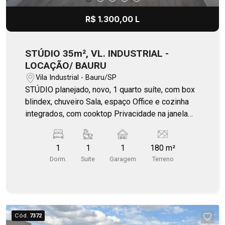
R$ 1.300,00 L
STÚDIO 35m², VL. INDUSTRIAL -
LOCAÇÃO/ BAURU
Vila Industrial - Bauru/SP
STÚDIO planejado, novo, 1 quarto suíte, com box
blindex, chuveiro Sala, espaço Office e cozinha
integrados, com cooktop Privacidade na janela
principal com planejada arquitetura Ar
condicionado, painel TV Localizado próximo ao
1
1
1
180 m²
Residencial Bosque da Saúde 01 vaga de
Dorm.
Suite
Garagem
Terreno
garagem Incluso (Gás encanado, iluminação
externa por sensores de presença, câmeras de
segurança, portão pedestre eletrônico) Água, luz
individual
Cód.
7372