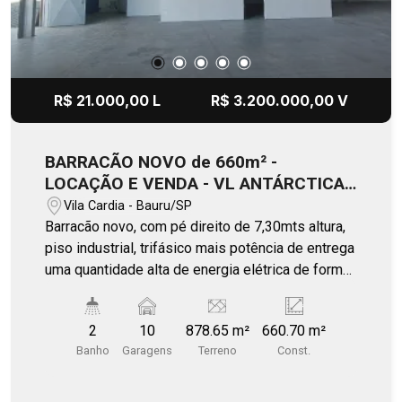
R$ 21.000,00 L
R$ 3.200.000,00 V
BARRACÃO NOVO de 660m² -
LOCAÇÃO E VENDA - VL ANTÁRCTICA/
BAURU
Vila Cardia - Bauru/SP
Barracão novo, com pé direito de 7,30mts altura,
piso industrial, trifásico mais potência de entrega
uma quantidade alta de energia elétrica de forma
contínua e equilibrada. Fachada moderna, frontal
painel Strel frame PIR. Com autorização de
2
10
878.65 m²
660.70 m²
atividades comercial e industrial, oferece
Banho
Garagens
Terreno
Const.
oportunidade multi uso de negócios. Portas em
aço automatizadas, teto revestido em estrutura
térmica. Imponente barracão construção a