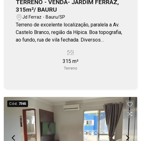
TERRENO - VENDA- JARDIM FERRAZ,
315m²/ BAURU
Jd Ferraz - Bauru/SP
Terreno de excelente localização, paralela a Av.
Castelo Branco, região da Hípica. Boa topografia,
ao fundo, rua de vila fechada. Diversos
comércios em seu entorno. Estuda propostas em
desmembrar lote.
315 m²
Terreno
Cód.
7365