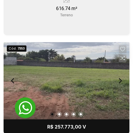
616.74 m²
Terreno
Cód.
7353
R$ 257.773,00 V