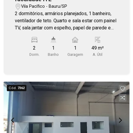
Vila Pacífico - Bauru/SP
2 dormitórios, armários planejados, 1 banheiro,
ventilador de teto. Quarto e sala estar com painel
TV, sala jantar com espelho, papel de parede e
sanca. Condomínio com churrasqueira,
playground, mercadinho.
2
1
1
49 m²
Dorm.
Banho
Garagem
A. Útil
Cód.
7362