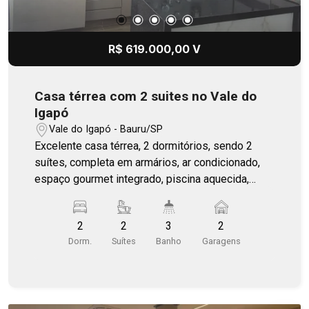
R$ 619.000,00 V
Casa térrea com 2 suites no Vale do
Igapó
Vale do Igapó - Bauru/SP
Excelente casa térrea, 2 dormitórios, sendo 2
suítes, completa em armários, ar condicionado,
espaço gourmet integrado, piscina aquecida,
energia fotovoltaica, portão eletrônico e todo o
acesso até a casa é por asfalto. Casa mobiliada,
2
2
3
2
menos as camas.
Dorm.
Suítes
Banho
Garagens