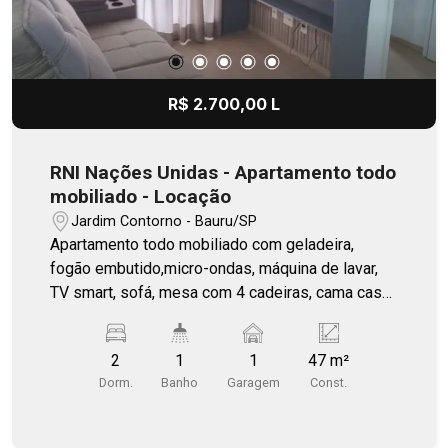
R$ 2.700,00 L
RNI Nações Unidas - Apartamento todo
mobiliado - Locação
Jardim Contorno - Bauru/SP
Apartamento todo mobiliado com geladeira,
fogão embutido,micro-ondas, máquina de lavar,
TV smart, sofá, mesa com 4 cadeiras, cama casal
e ar-condicionado. Outro dormitório transformado
em escritório.
2
1
1
47 m²
Dorm.
Banho
Garagem
Const.