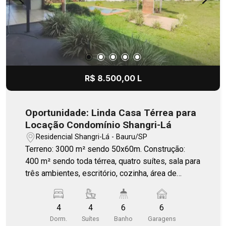
R$ 8.500,00 L
Oportunidade: Linda Casa Térrea para
Locação Condomínio Shangri-Lá
Residencial Shangri-Lá - Bauru/SP
Terreno: 3000 m² sendo 50x60m. Construção:
400 m² sendo toda térrea, quatro suítes, sala para
três ambientes, escritório, cozinha, área de
serviço, área de churrasqueira, piscina e amplo
quintal gramado com espaço de garagem para
4
4
6
6
vários carros.
Dorm.
Suítes
Banho
Garagens