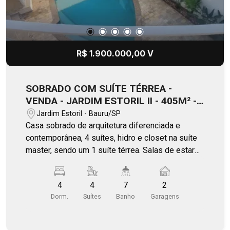
R$ 1.900.000,00 V
SOBRADO COM SUÍTE TÉRREA -
VENDA - JARDIM ESTORIL II - 405M² -
BAURU
Jardim Estoril - Bauru/SP
Casa sobrado de arquitetura diferenciada e
contemporânea, 4 suítes, hidro e closet na suíte
master, sendo um 1 suíte térrea. Salas de estar
com pé direito alto, jantar, sala TV (Completa com
Home Theater), American Bar. Cozinha integrada a
4
4
7
2
lavanderia. Varanda gourmet, lazer inclui, piscina
Dorm.
Suítes
Banho
Garagens
aquecida, ducha, sauna com WCs. Imóvel com
fotovoltaica, cisterna capacidade 1.500 litros e
box. Depósito na garagem para 2 carros. Quarto