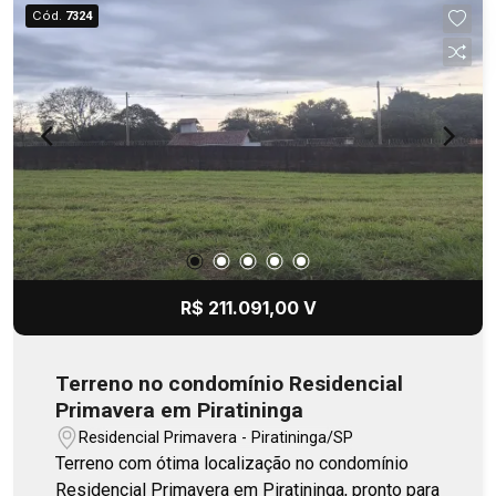
interna ao piso principal 2 suítes de apoio
Cód.
7324
Estacionamento privativo na frente do imóvel,
com 870 m² 20 vagas de garagem livres 3.200
m² de área construída, sendo 2.400 m² a área
principal livre com pé direito de 9 metros de
altura, entrada para caminhão carreta, base para
carregar e descarregar.
R$ 211.091,00 V
Terreno no condomínio Residencial
Primavera em Piratininga
Residencial Primavera - Piratininga/SP
Terreno com ótima localização no condomínio
Residencial Primavera em Piratininga, pronto para