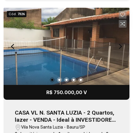
anexo à despensa. Armários planejados em
todos os ambientes. Suíte americana atende 2
Cód.
7326
dormitórios com portas sacadas que se
interligam. A 200 mts da Av. Comendador,
referência `Imagem Diagnósticos`
R$ 750.000,00 V
CASA VL N. SANTA LUZIA - 2 Quartos,
lazer - VENDA - Ideal à INVESTIDORES
/Bauru
Vila Nova Santa Luzia - Bauru/SP