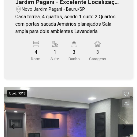
Jardim Pagani - Excelente Localização
em Bauru
Novo Jardim Pagani - Bauru/SP
Casa térrea, 4 quartos, sendo 1 suíte 2 Quartos
com portas sacada Armários planejados Sala
ampla para dois ambientes Lavanderia
(despensa e WC) Cozinha planejada Garagem até
3 carros Portão eletrônico P.S.: Estuda permuta
4
1
3
3
de até 50%.
Dorm.
Suite
Banho
Garagens
Cód.
7313