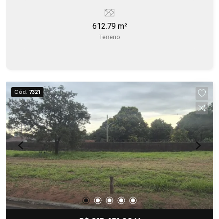
612.79 m²
Terreno
Cód.
7321