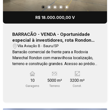
R$ 18.000.000,00 V
BARRACÃO - VENDA - Oportunidade
especial à investidores, rota Rondon
/Bauru
Vila Aviação B - Bauru/SP
Barracão comercial de frente para a Rodovia
Marechal Rondon com maravilhosa localização,
terreno e construção grandes. Acesso ao prédio
por 3 entradas, a principal de frente com a
Avenida Marginal à Rodovia Marechal Rondon,
10
5000 m²
3200 m²
uma lateral e outra ao fundo no mesmo nível do
Garagens
Terreno
Const.
barracão principal. 2 plataformas para carga e
descarga 2 Salas de escritório Cozinha
Climatizados Banheiros 1 sala de 600m² com
acesso porta lateral com cozinha com passagem