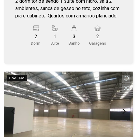
2 dormitórios sendo 1 suíte com hidro, sala 2
ambientes, sanca de gesso no teto, cozinha com
pia e gabinete. Quartos com armários planejados,
WC social, corredor lateral e fundos. Piscina,
edícula, garagem para 2 carros e mais o comércio
2
1
3
2
ao lado. Terreno 11 x 40= 440m². Atualmente
Dorm.
Suite
Banho
Garagens
alugada com renda mensal de R$ 2 mil/mês.
Cód.
7325