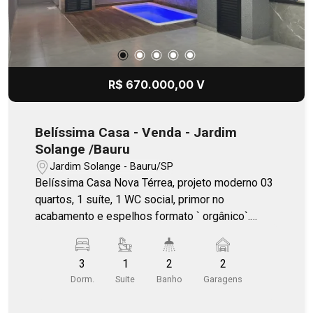
R$ 670.000,00 V
Belíssima Casa - Venda - Jardim
Solange /Bauru
Jardim Solange - Bauru/SP
Belíssima Casa Nova Térrea, projeto moderno 03
quartos, 1 suíte, 1 WC social, primor no
acabamento e espelhos formato ` orgânico`.
Cozinha integrada, grande bancada granito com
torre de tomadas, cooktop e cuba/torneira
3
1
2
2
gourmet. Câmeras de monitoramento, lavanderia
Dorm.
Suite
Banho
Garagens
no corpo da casa. Lazer integrada com piscina,
cascata (ponto para aquecimento) churrasqueira,