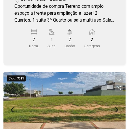
Oportunidade de compra Terreno com amplo
espaço a frente para ampliação e lazer! 2
Quartos, 1 suíte 3º Quarto ou sala multi uso Sala
2 ambientes, cozinha, lavanderia Depósito
Garagem coberta 2 carros Ar condicionado na
2
1
2
2
suíte e salas Móveis planejados Varanda
Dorm.
Suite
Banho
Garagens
gourmet com churrasqueira, integrada a cozinha
Terreno de 360m² e construído 135m²
Cód.
7311