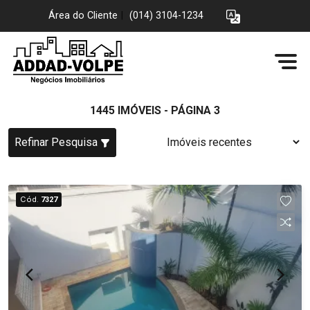
Área do Cliente
|
(014) 3104-1234
1445 IMÓVEIS - PÁGINA 3
Refinar Pesquisa
Cód.
7327