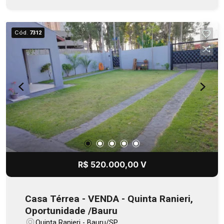
pia, bancada, garagem para 02 carros. Portão
fechado. Ps: Gabinetes nas cozinhas (interna e
gourmet, e WCs, serão instalados! Um projeto
Cód.
7312
moderno, térreo e cheio de detalhes que fazem a
diferença: 3 quartos, sendo 1 suíte Banheiros
com acabamento de 1ª linha e espelhos em
formato orgânico Cozinha integrada com bancada
em granito, cooktop e cuba/torneira gourmet
Piscina com cascata, ponto para aquecimento e
área de lazer completa Churrasqueira, bancada,
armário, lavanderia no corpo da casa Garagem
para 2 carros e portão fechado Câmeras de
monitoramento Uma casa pensada para quem
busca conforto, funcionalidade e beleza em cada
R$ 520.000,00 V
ambiente.
Casa Térrea - VENDA - Quinta Ranieri,
Oportunidade /Bauru
Quinta Ranieri - Bauru/SP