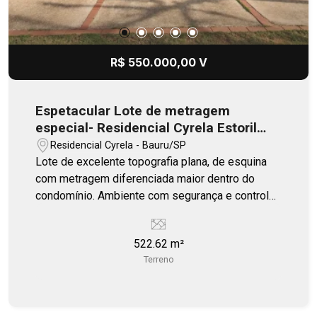
R$ 550.000,00 V
Espetacular Lote de metragem
especial- Residencial Cyrela Estoril
Premium/Bauru
Residencial Cyrela - Bauru/SP
Lote de excelente topografia plana, de esquina
com metragem diferenciada maior dentro do
condomínio. Ambiente com segurança e controle
de acesso 24 horas. Complexo de lazer estilo
clube.
522.62 m²
Terreno