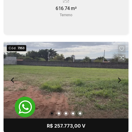
616.74 m²
Terreno
Cód.
7353
R$ 257.773,00 V