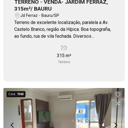
TERRENO - VENDA- JARDIM FERRAZ,
315m²/ BAURU
Jd Ferraz - Bauru/SP
Terreno de excelente localização, paralela a Av.
Castelo Branco, região da Hípica. Boa topografia,
ao fundo, rua de vila fechada. Diversos
comércios em seu entorno. Estuda propostas em
desmembrar lote.
315 m²
Terreno
Cód.
7365