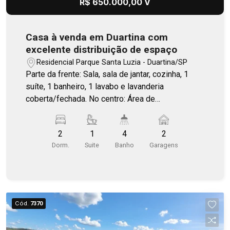
R$ 650.000,00 V
Casa à venda em Duartina com
excelente distribuição de espaço
Residencial Parque Santa Luzia - Duartina/SP
Parte da frente: Sala, sala de jantar, cozinha, 1
suíte, 1 banheiro, 1 lavabo e lavanderia
coberta/fechada. No centro: Área de
churrasqueira com lavabo e 1 quarto adicional.
Garagem coberta para 2 carros, com espaço para
2
1
4
2
ampliação para um terceiro veículo.
Dorm.
Suite
Banho
Garagens
Cód.
7370