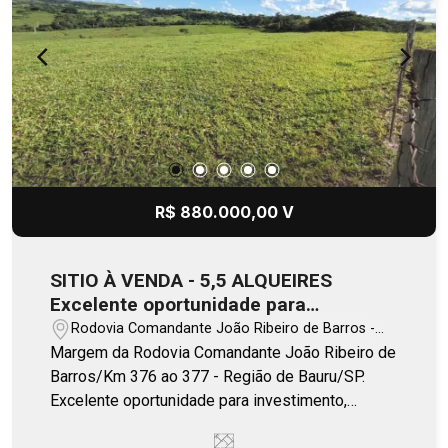
R$ 880.000,00 V
SITIO À VENDA - 5,5 ALQUEIRES
Excelente oportunidade para
investimento, pecuária ou lazer!
Rodovia Comandante João Ribeiro de Barros -
Duartina/SP
Margem da Rodovia Comandante João Ribeiro de
Barros/Km 376 ao 377 - Região de Bauru/SP.
Excelente oportunidade para investimento,
pecuária ou lazer! A localização é um dos