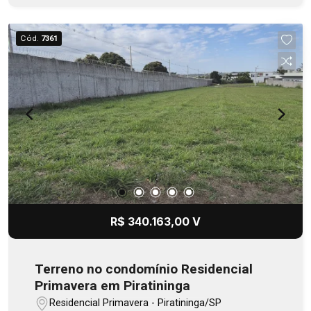
100mts da Aureliano Cardia e Marcondes
Salgado, no eixo Rondon com Av. Rodrigues
Cód.
7361
Alves. Obras concluídas na 1ª. quinzena de
agosto/26.
R$ 340.163,00 V
Terreno no condomínio Residencial
Primavera em Piratininga
Residencial Primavera - Piratininga/SP