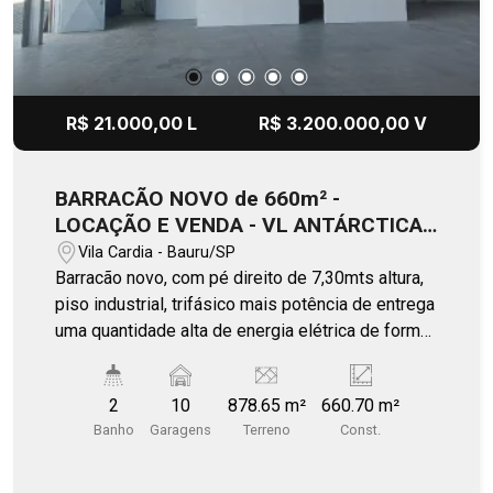
R$ 21.000,00 L
R$ 3.200.000,00 V
BARRACÃO NOVO de 660m² -
LOCAÇÃO E VENDA - VL ANTÁRCTICA/
BAURU
Vila Cardia - Bauru/SP
Barracão novo, com pé direito de 7,30mts altura,
piso industrial, trifásico mais potência de entrega
uma quantidade alta de energia elétrica de forma
contínua e equilibrada. Fachada moderna, frontal
painel Strel frame PIR. Com autorização de
2
10
878.65 m²
660.70 m²
atividades comercial e industrial, oferece
Banho
Garagens
Terreno
Const.
oportunidade multi uso de negócios. Portas em
aço automatizadas, teto revestido em estrutura
térmica. Imponente barracão construção a