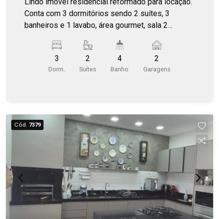
Lindo imóvel residencial reformado para locação.
Conta com 3 dormitórios sendo 2 suítes, 3
banheiros e 1 lavabo, área gourmet, sala 2
ambientes, cozinha planejada e garagem para 2
carros.
3
2
4
2
Dorm.
Suítes
Banho
Garagens
Cód.
7379