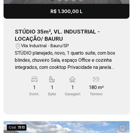
R$ 1.300,00 L
STÚDIO 35m², VL. INDUSTRIAL -
LOCAÇÃO/ BAURU
Vila Industrial - Bauru/SP
STÚDIO planejado, novo, 1 quarto suíte, com box
blindex, chuveiro Sala, espaço Office e cozinha
integrados, com cooktop Privacidade na janela
principal com planejada arquitetura Ar
condicionado, painel TV Localizado próximo ao
1
1
1
180 m²
Residencial Bosque da Saúde 01 vaga de
Dorm.
Suite
Garagem
Terreno
garagem Incluso (Gás encanado, iluminação
externa por sensores de presença, câmeras de
segurança, portão pedestre eletrônico) Água, luz
individual
Cód.
7372