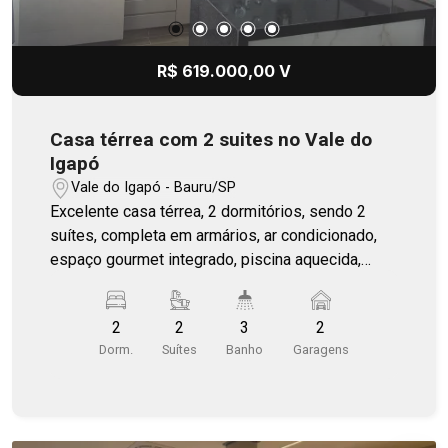
R$ 619.000,00 V
Casa térrea com 2 suites no Vale do
Igapó
Vale do Igapó - Bauru/SP
Excelente casa térrea, 2 dormitórios, sendo 2
suítes, completa em armários, ar condicionado,
espaço gourmet integrado, piscina aquecida,
energia fotovoltaica, portão eletrônico e todo o
acesso até a casa é por asfalto. Casa mobiliada,
2
2
3
2
menos as camas.
Dorm.
Suítes
Banho
Garagens