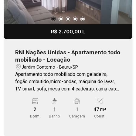
R$ 2.700,00 L
RNI Nações Unidas - Apartamento todo
mobiliado - Locação
Jardim Contorno - Bauru/SP
Apartamento todo mobiliado com geladeira,
fogão embutido,micro-ondas, máquina de lavar,
TV smart, sofá, mesa com 4 cadeiras, cama casal
e ar-condicionado. Outro dormitório transformado
em escritório.
2
1
1
47 m²
Dorm.
Banho
Garagem
Const.