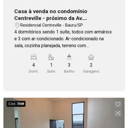
Casa à venda no condomínio
Centreville - próximo da Av.
Comendador e padaria Copacabana
Residencial Centreville - Bauru/SP
4 dormitórios sendo 1 suíte, todos com armários
e 3 com ar-condicionado. Ar-condicionado na
sala, cozinha planejada, terreno com
disponibilidade de aumentar a casa ou fazer uma
área gourmet. Condomínio com piscina,
4
1
3
2
churrasqueira, quadra de beach/vôlei de areia,
Dorm.
Suite
Banho
Garagens
parquinho e piscina para crianças, portaria remota.
Cód.
7368