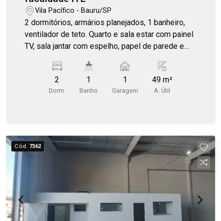
Vila Pacífico - Bauru/SP
2 dormitórios, armários planejados, 1 banheiro,
ventilador de teto. Quarto e sala estar com painel
TV, sala jantar com espelho, papel de parede e
sanca. Condomínio com churrasqueira,
playground, mercadinho.
2
1
1
49 m²
Dorm.
Banho
Garagem
A. Útil
Cód.
7362