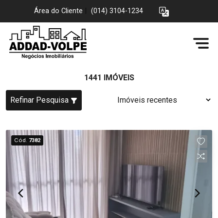
Área do Cliente
|
(014) 3104-1234
1441 IMÓVEIS
Refinar Pesquisa
Cód.
7382