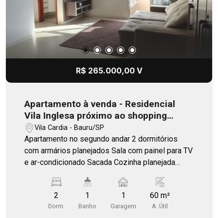
R$ 265.000,00 V
Apartamento à venda - Residencial
Vila Inglesa próximo ao shopping
Boulevard
Vila Cardia - Bauru/SP
Apartamento no segundo andar 2 dormitórios
com armários planejados Sala com painel para TV
e ar-condicionado Sacada Cozinha planejada
Banheiro social com armário e box Condomínio
com churrasqueira, campo de futebol, academia,
2
1
1
60 m²
salão de festa.
Dorm.
Banho
Garagem
A. Útil