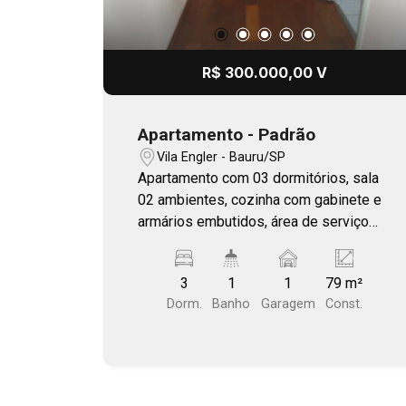
R$ 300.000,00 V
Apartamento - Padrão
Vila Engler - Bauru/SP
Apartamento com 03 dormitórios, sala
02 ambientes, cozinha com gabinete e
armários embutidos, área de serviço
com banheiro, box blindex, sacada, 01
vaga de garagem coberta e armários
3
1
1
79 m²
planejados. Condomínio com piscina,
Dorm.
Banho
Garagem
Const.
salão de festas, portaria 24 horas,
porteiro eletrônico, churrasqueira,
sistema de alarmes e playground.