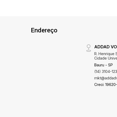
Endereço
ADDAD VO
R. Henrique S
Cidade Univer
Bauru - SP
(14) 3104-12
mkt@addadv
Creci: 19620