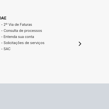
DAE
REAJUSTE
- 2º Via de Faturas
Calcular r
- Consulta de processos
- Entenda sua conta
- Solicitações de serviços
- SAC