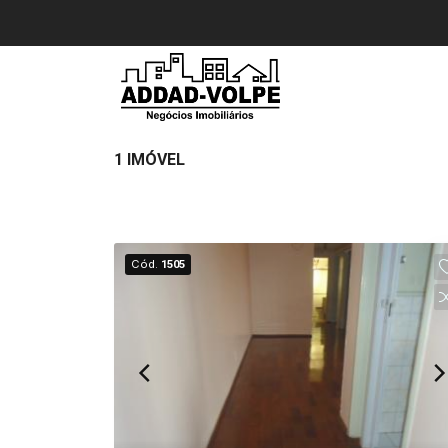
1 IMÓVEL
Cód.
1505