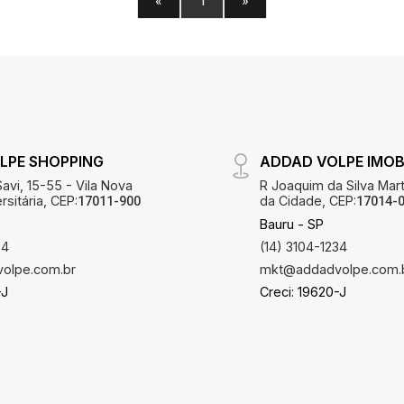
«
1
»
LPE SHOPPING
ADDAD VOLPE IMOBI
avi, 15-55 - Vila Nova
R Joaquim da Silva Mart
sitária, CEP:
da Cidade, CEP:
17011-900
17014-
Bauru - SP
34
(14) 3104-1234
olpe.com.br
mkt@addadvolpe.com.
-J
Creci: 19620-J