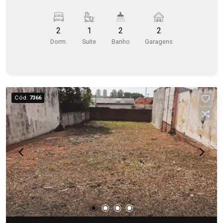
2
1
2
2
Dorm.
Suite
Banho
Garagens
Cód.
7366