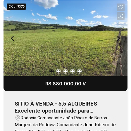
Cód.
7370
R$ 880.000,00 V
SITIO À VENDA - 5,5 ALQUEIRES
Excelente oportunidade para
investimento, pecuária ou lazer!
Rodovia Comandante João Ribeiro de Barros -
Duartina/SP
Margem da Rodovia Comandante João Ribeiro de