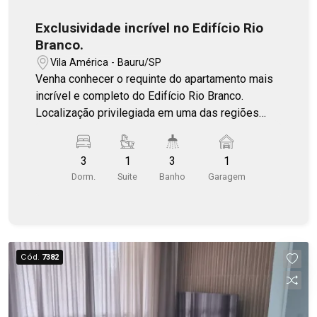
Exclusividade incrível no Edifício Rio
Branco.
Vila América - Bauru/SP
Venha conhecer o requinte do apartamento mais
incrível e completo do Edifício Rio Branco.
Localização privilegiada em uma das regiões
mais valorizadas e completas de Bauru. O
apartamento está situado na Rua Rio Branco, com
3
1
3
1
fácil acesso às avenidas Getúlio Vargas e
Dorm.
Suite
Banho
Garagem
Comendador José da Silva Martha, importantes
corredores da cidade. A poucos minutos da Praça
Portugal, encontra-se cercado por ampla
infraestrutura de comércio, serviços e lazer.
DISTRIBUIÇÃO DOS AMBIENTES: - Hall social -
Cód.
7382
Sala de TV com sacada - Sala de jantar com
sacada - Hall interno - Lavabo - 02 dormitórios
(sendo 01 com sacada) - Banheiro social - 01
suíte com banheiro privativo e sacada - Cozinha -