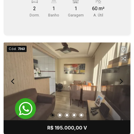
com churrasqueira, campo de futebol, academia,
2
1
1
60 m²
salão de festa.
Dorm.
Banho
Garagem
A. Útil
Cód.
7363
R$ 195.000,00 V