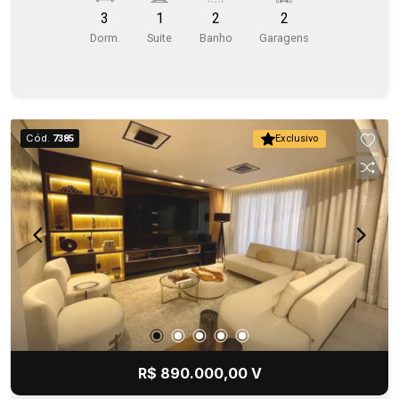
porcelanato, esquadrias metálicas nas portas e
3
1
2
2
janelas, portas internas brancas com sistema
Dorm.
Suite
Banho
Garagens
anti-ruído.
Cód.
7385
Exclusivo
R$ 890.000,00 V