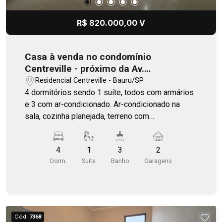
R$ 820.000,00 V
Casa à venda no condomínio
Centreville - próximo da Av.
Comendador e padaria Copacabana
Residencial Centreville - Bauru/SP
4 dormitórios sendo 1 suíte, todos com armários
e 3 com ar-condicionado. Ar-condicionado na
sala, cozinha planejada, terreno com
disponibilidade de aumentar a casa ou fazer uma
área gourmet. Condomínio com piscina,
4
1
3
2
churrasqueira, quadra de beach/vôlei de areia,
Dorm.
Suite
Banho
Garagens
parquinho e piscina para crianças, portaria remota.
Cód.
7368