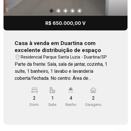
R$ 650.000,00 V
Casa à venda em Duartina com
excelente distribuição de espaço
Residencial Parque Santa Luzia - Duartina/SP
Parte da frente: Sala, sala de jantar, cozinha, 1
suíte, 1 banheiro, 1 lavabo e lavanderia
coberta/fechada. No centro: Área de
churrasqueira com lavabo e 1 quarto adicional.
Garagem coberta para 2 carros, com espaço para
2
1
4
2
ampliação para um terceiro veículo.
Dorm.
Suite
Banho
Garagens