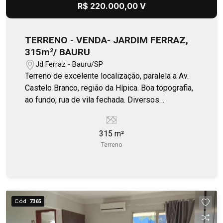
R$ 220.000,00 V
TERRENO - VENDA- JARDIM FERRAZ,
315m²/ BAURU
Jd Ferraz - Bauru/SP
Terreno de excelente localização, paralela a Av.
Castelo Branco, região da Hípica. Boa topografia,
ao fundo, rua de vila fechada. Diversos
comércios em seu entorno. Estuda propostas em
desmembrar lote.
315 m²
Terreno
Cód.
7365