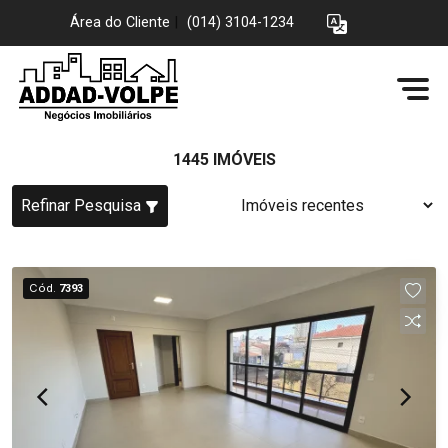
Área do Cliente
|
(014) 3104-1234
1445 IMÓVEIS
Refinar Pesquisa
Cód.
7393