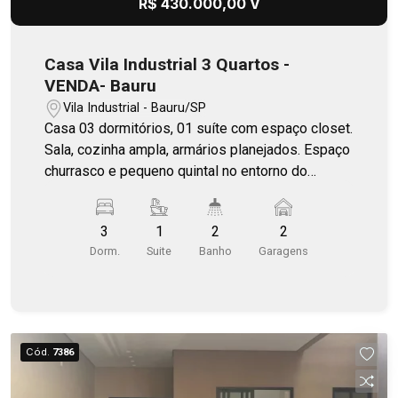
R$ 430.000,00 V
Casa Vila Industrial 3 Quartos -
VENDA- Bauru
Vila Industrial - Bauru/SP
Casa 03 dormitórios, 01 suíte com espaço closet.
Sala, cozinha ampla, armários planejados. Espaço
churrasco e pequeno quintal no entorno do
imóvel. Portão eletrônico, 2 vagas de garagem.
Localização excelente das vias Salvado Filardi, e
3
1
2
2
Av. Elias Miguel Maluf.
Dorm.
Suite
Banho
Garagens
Cód.
7386