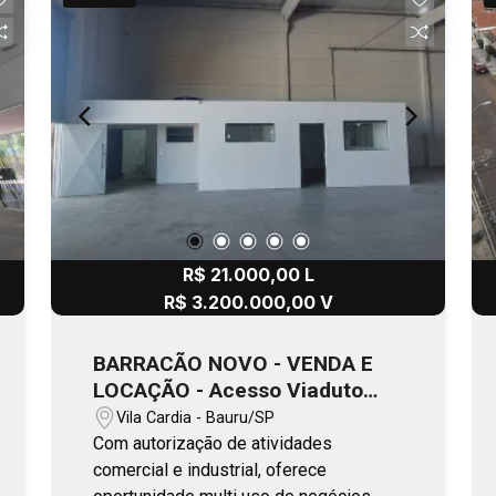
no 1º Piso (1 lance de escada), sem
vaga!
R$ 21.000,00 L
R$ 3.200.000,00 V
BARRACÃO NOVO - VENDA E
LOCAÇÃO - Acesso Viaduto
Mal. Rondon X Av.Rodrigues
Vila Cardia - Bauru/SP
Alves / BAURU
Com autorização de atividades
comercial e industrial, oferece