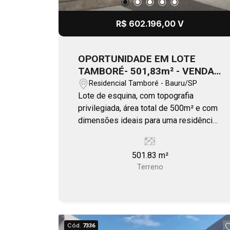
R$ 602.196,00 V
OPORTUNIDADE EM LOTE
TAMBORÉ- 501,83m² - VENDA -
BAURU
Residencial Tamboré - Bauru/SP
Lote de esquina, com topografia
privilegiada, área total de 500m² e com
dimensões ideais para uma residência
moderna e imponente. Clube completo
ao lazer família.
501.83 m²
Terreno
Cód.
7336