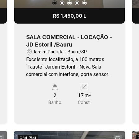
R$ 1.450,00 L
SALA COMERCIAL - LOCAÇÃO -
JD Estoril /Bauru
Jardim Paulista - Bauru/SP
Excelente localização, a 100 metros
`Tauste` Jardim Estoril - Nova Sala
comercial com interfone, porta sensor
abertura, preparação de ar. Liberdade ao
condômino para trabalhos fora horário
2
17 m²
comercial e finais de semana. Espaço
Banho
Const.
inclui: cozinha/copa equipada, 2 WCs
(sendo 1 com acessibilidade), e
elevador. Locação incluso: limpeza
externa, insumos de cozinha e WCs,
valores de uso: água e IPTU Localizada
Cód.
7341