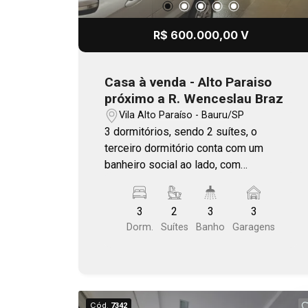
R$ 600.000,00 V
Casa à venda - Alto Paraiso
próximo a R. Wenceslau Braz
Vila Alto Paraíso - Bauru/SP
3 dormitórios, sendo 2 suítes, o
terceiro dormitório conta com um
banheiro social ao lado, com
possibilidade de ser revertido em uma
terceira suíte, Lavanderia, Área de
3
2
3
3
churrasqueira com lavabo, Garagem
Dorm.
Suítes
Banho
Garagens
para até 3 veículos, sendo 2 vagas
cobertas e 1 vaga descoberta, Próximo
a R. Wenceslau Braz e padaria Pão e
Companhia. Área Construída: 144 m²
Área do Terreno: 153 m²
Cód.
7342