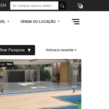
1234
VEL
VENDA OU LOCAÇÃO
finar Pesquisa
Cód.
7350