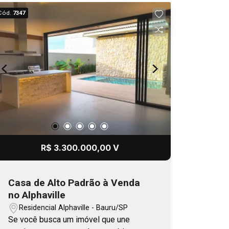
acabamento, portas e janelas em
Cód.
7347
madeira, com vidraças que trazem
iluminação. Aquecimento solar, espaço
para 4 carros, quintal, muros altos.
Permutas em casas novas, de boa
localização, são estudadas.
R$ 3.300.000,00 V
Casa de Alto Padrão à Venda
no Alphaville
Residencial Alphaville - Bauru/SP
Se você busca um imóvel que une