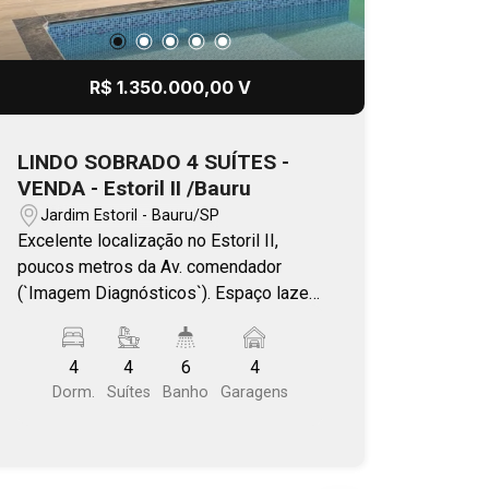
R$ 1.350.000,00 V
LINDO SOBRADO 4 SUÍTES -
VENDA - Estoril II /Bauru
Jardim Estoril - Bauru/SP
Excelente localização no Estoril II,
poucos metros da Av. comendador
(`Imagem Diagnósticos`). Espaço lazer
moderno. 04 suítes, sendo 03 delas
voltadas para o lazer da piscina, assim
4
4
6
4
como o ambiente superior da sala,
Dorm.
Suítes
Banho
Garagens
todos com sacadas. Os ambientes
possuem móveis planejados em
marcenaria e climatização que deixa o
imóvel mais aconchegante! Fino