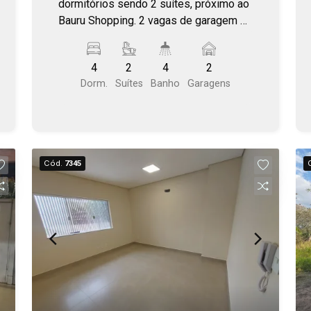
dormitórios sendo 2 suítes, próximo ao
Bauru Shopping. 2 vagas de garagem +
depósito. Portaria 24hrs.
4
2
4
2
Dorm.
Suítes
Banho
Garagens
Cód.
7345