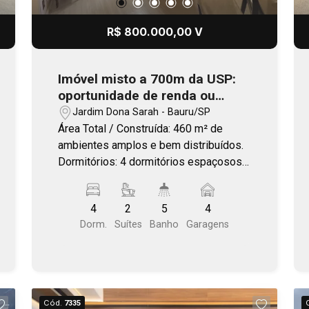
R$ 800.000,00 V
Imóvel misto a 700m da USP:
oportunidade de renda ou
negócio próprio
Jardim Dona Sarah - Bauru/SP
Área Total / Construída: 460 m² de
ambientes amplos e bem distribuídos.
Dormitórios: 4 dormitórios espaçosos
(com excelente iluminação natural).
Escritório: Espaço privativo e
4
2
5
4
reservado, perfeito para home office,
Dorm.
Suítes
Banho
Garagens
consultório ou recepção. Edícula:
Estrutura independente nos fundos,
ideal para ampliação do negócio, área
de lazer ou renda extra com locação.
Ambientes Integrados e Amplos: Salas,
Cód.
7335