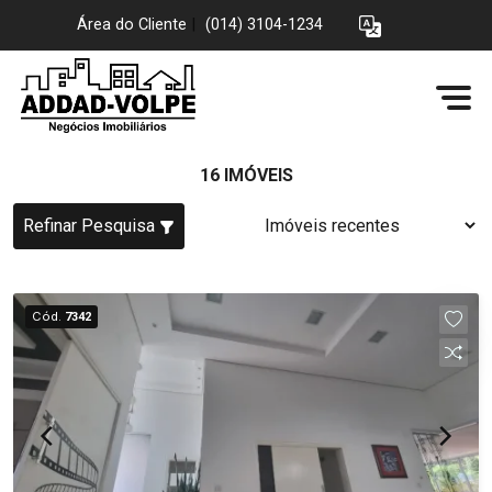
Área do Cliente
|
(014) 3104-1234
16 IMÓVEIS
Refinar Pesquisa
Cód.
7342