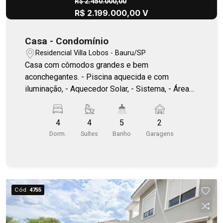
R$ 2.450.000,00
R$ 2.199.000,00 V
Casa - Condomínio
Residencial Villa Lobos - Bauru/SP
Casa com cômodos grandes e bem
aconchegantes. - Piscina aquecida e com
iluminação, - Aquecedor Solar, - Sistema, - Área
Gourmet, - Lavanderia.
4
4
5
2
Dorm.
Suítes
Banho
Garagens
Cód.
4755