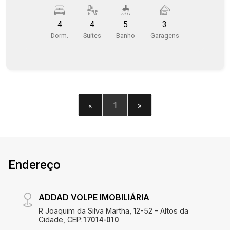
cozinha planejada, lavabo, quintal amplo, ar
condicionado, despensa, churrasqueira,
4
4
5
3
localização privilegiada na zona sul de Bauru e
Dorm.
Suítes
Banho
Garagens
muito mais!
«
1
»
Endereço
ADDAD VOLPE IMOBILIÁRIA
R Joaquim da Silva Martha, 12-52 - Altos da
Cidade, CEP:
17014-010