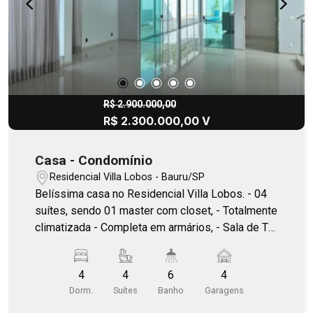
R$ 2.900.000,00
R$ 2.300.000,00 V
Casa - Condomínio
Residencial Villa Lobos - Bauru/SP
Belíssima casa no Residencial Villa Lobos. - 04
suítes, sendo 01 master com closet, - Totalmente
climatizada - Completa em armários, - Sala de TV,
- Sala de jantar, - Cozinha planejada, - Despensa, -
Lavabo, - Escritório, - Varanda, - Área gourmet, -
4
4
6
4
Piscina, - Hidromassagem, - 04 vagas de
Dorm.
Suítes
Banho
Garagens
garagens cobertas, - Quintal com paisagismo.
Que tal conhecer esta casa? Fale conosco e