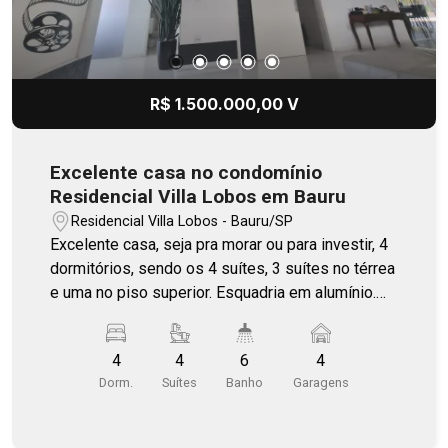
R$ 1.500.000,00 V
Excelente casa no condomínio
Residencial Villa Lobos em Bauru
Residencial Villa Lobos - Bauru/SP
Excelente casa, seja pra morar ou para investir, 4
dormitórios, sendo os 4 suítes, 3 suítes no térrea
e uma no piso superior. Esquadria em alumínio.
Louças Deca. Salas amplas com pé direito com
4,5 metros. Completa em armários e ar
4
4
6
4
condicionado. Iluminação em Led na casa e no
Dorm.
Suítes
Banho
Garagens
paisagismo.