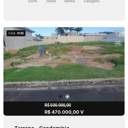
Dorm.
Suítes
Banho
Garagens
Jardim com irrigação automática, - Escritório.
Cód.
4125
R$ 500.000,00
R$ 470.000,00 V