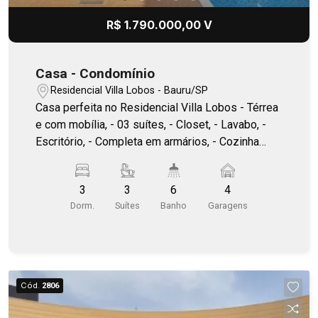
R$ 1.790.000,00 V
Casa - Condomínio
Residencial Villa Lobos - Bauru/SP
Casa perfeita no Residencial Villa Lobos - Térrea
e com mobília, - 03 suítes, - Closet, - Lavabo, -
Escritório, - Completa em armários, - Cozinha
planejada, - Despensa, E muito mais! Que tal
conhecer o imóvel? Fale conosco e agende uma
3
3
6
4
visita! - Área de serviço, - Espaço gourmet, -
Dorm.
Suítes
Banho
Garagens
Piscina, - Quintal, - 04 vagas de garagem, -
Energia fotovoltaica.
Cód.
2806