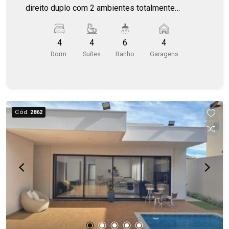
direito duplo com 2 ambientes totalmente
integrados. Imóvel conta com paisagismo e
acabamento fino.
4
4
6
4
Dorm.
Suítes
Banho
Garagens
Cód.
2862