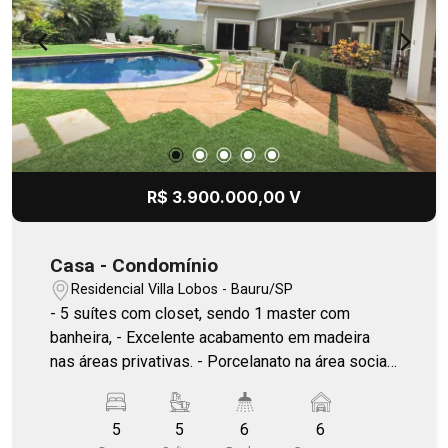
R$ 3.900.000,00 V
Casa - Condomínio
Residencial Villa Lobos - Bauru/SP
- 5 suítes com closet, sendo 1 master com
banheira, - Excelente acabamento em madeira
nas áreas privativas. - Porcelanato na área social,
- Escada em mármore Travertino, - Estrutura para
elevador, - Persianas automatizadas, - Salas
5
5
6
6
integradas, - Área gourmet, - Piscina aquecida, -