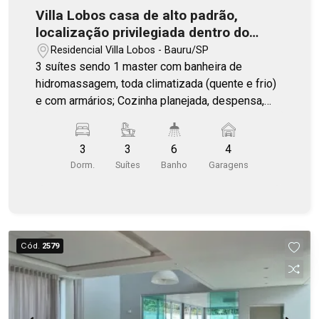
Villa Lobos casa de alto padrão,
localização privilegiada dentro do
condomínio
Residencial Villa Lobos - Bauru/SP
3 suítes sendo 1 master com banheira de
hidromassagem, toda climatizada (quente e frio)
e com armários; Cozinha planejada, despensa,
lavanderia separada com banheiro de serviço;
Espaço gourmet completo, piscina aquecida com
3
3
6
4
borda térmica, acabamento em mármore e
Dorm.
Suítes
Banho
Garagens
granito, hidromassagem, ilha e bar molhado,
paisagismo; 4 vagas de garagens cobertas.
Cód.
2579