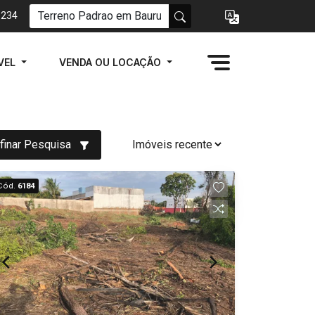
1234
VEL
VENDA OU LOCAÇÃO
finar Pesquisa
Cód.
6184