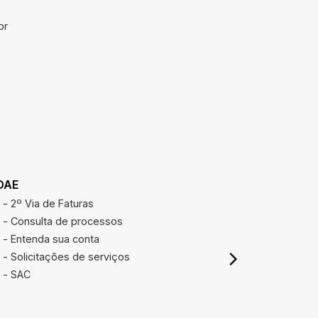
br
DAE
REAJUSTE
- 2º Via de Faturas
Calcular r
- Consulta de processos
- Entenda sua conta
- Solicitações de serviços
- SAC