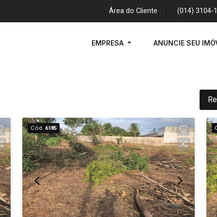
Área do Cliente
|
(014) 3104-
EMPRESA
ANUNCIE SEU IMÓ
Re
Cód.
6185