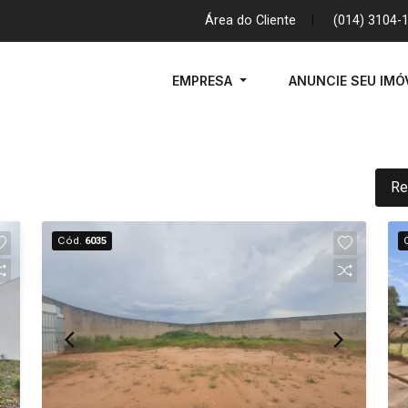
Área do Cliente
|
(014) 3104-
EMPRESA
ANUNCIE SEU IMÓ
Re
Cód.
6035