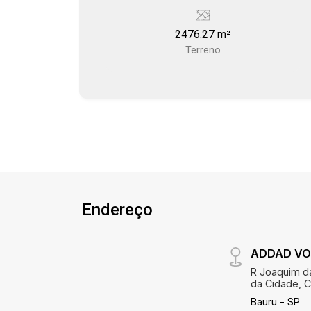
separados.
2476.27 m²
Terreno
Endereço
ADDAD VOL
R Joaquim da
da Cidade, C
Bauru - SP