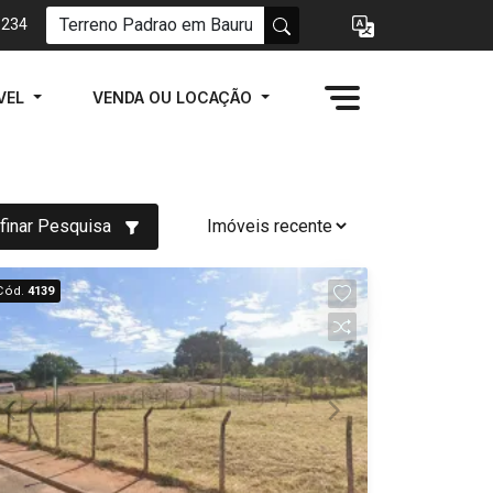
1234
VEL
VENDA OU LOCAÇÃO
finar Pesquisa
Cód.
4139