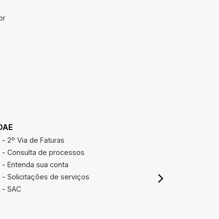
br
DAE
REAJUSTE
- 2º Via de Faturas
Calcular r
- Consulta de processos
- Entenda sua conta
- Solicitações de serviços
- SAC