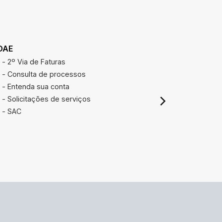
DAE
REAJUSTE
- 2º Via de Faturas
Calcular r
- Consulta de processos
- Entenda sua conta
- Solicitações de serviços
- SAC