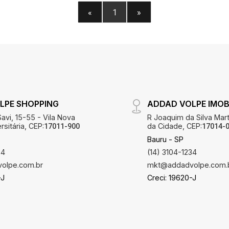
«
1
»
LPE SHOPPING
ADDAD VOLPE IMOBI
avi, 15-55 - Vila Nova
R Joaquim da Silva Mart
sitária, CEP:
da Cidade, CEP:
17011-900
17014-
Bauru - SP
34
(14) 3104-1234
olpe.com.br
mkt@addadvolpe.com.
-J
Creci: 19620-J