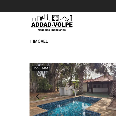
1 IMÓVEL
Cód.
6606