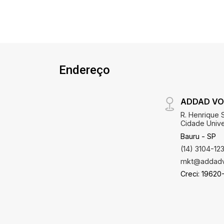
Endereço
ADDAD VO
R. Henrique S
Cidade Univer
Bauru - SP
(14) 3104-12
mkt@addadv
Creci: 19620