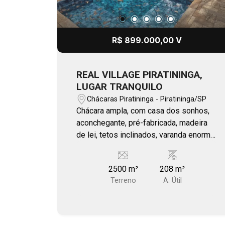
R$ 899.000,00 V
REAL VILLAGE PIRATININGA,
LUGAR TRANQUILO
Chácaras Piratininga - Piratininga/SP
Chácara ampla, com casa dos sonhos,
aconchegante, pré-fabricada, madeira
de lei, tetos inclinados, varanda enorme
em `L`, porta balcão na sala, quiosque
de 70 m², árvores nativas flamboyants,
2500 m²
208 m²
poço semi artesiano, Sabesp em
Terreno
A. Útil
instalação, piscina 6x3 com prainha.
Portaria remota, com administração
pela Aguiar. Um km da cidade, Rodovia
Piratininga - Marília.