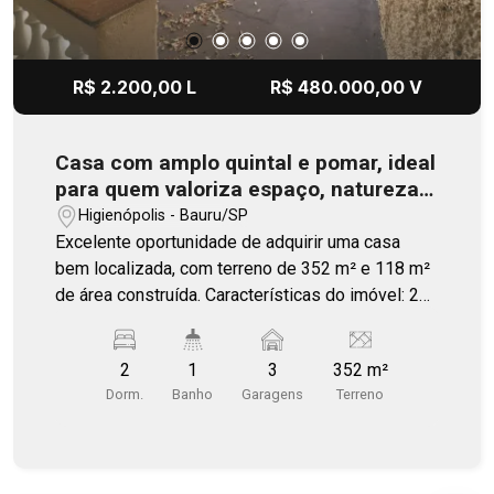
R$ 2.200,00 L
R$ 480.000,00 V
Casa com amplo quintal e pomar, ideal
para quem valoriza espaço, natureza e
tranquilidade
Higienópolis - Bauru/SP
Excelente oportunidade de adquirir uma casa
bem localizada, com terreno de 352 m² e 118 m²
de área construída. Características do imóvel: 2
quartos Banheiro social Sala ampla Cozinha com
armário e bancada Quintal com pomar formado 3
2
1
3
352 m²
vagas de garagem em gaveta Diferenciais: Nos
Dorm.
Banho
Garagens
Terreno
fundos, um charmoso pomar com variedade de
frutas, incluindo: Tangerina, mexerica do Rio
Limão cravo, galego e taiti Manga Tommy
Pitanga, tomate, grumixameira 6 pés de