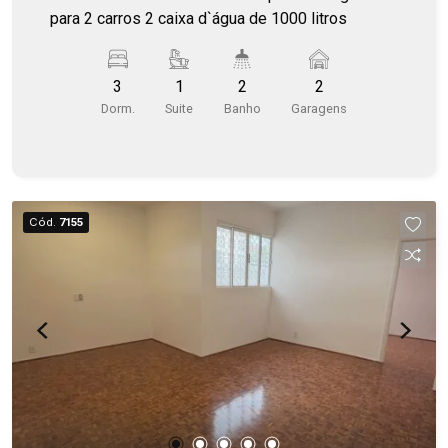
para 2 carros 2 caixa d`água de 1000 litros
3
1
2
2
Dorm.
Suite
Banho
Garagens
Cód.
7155