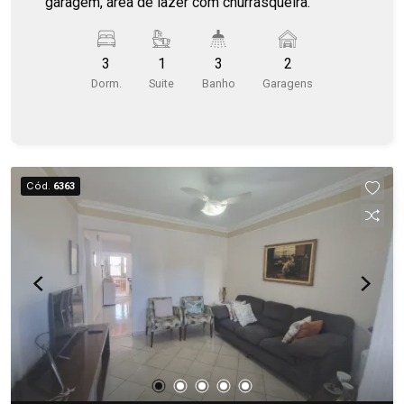
garagem, área de lazer com churrasqueira.
3
1
3
2
Dorm.
Suite
Banho
Garagens
Cód.
6363