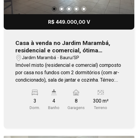
R$ 449.000,00 V
Casa à venda no Jardim Marambá,
residencial e comercial, ótima
localização no bairro
Jardim Marambá - Bauru/SP
Imóvel misto (residencial e comercial) composto
por casa nos fundos com 2 dormitórios (com ar-
condicionado), sala de jantar e cozinha. Térreo:
Recepção e banheiros (masculino e feminino).
Superior: Uma sala de uso privativo ou
3
4
8
300 m²
corporativo, ideal para escritórios, clínicas ou
Dorm.
Banho
Garagens
Terreno
consultórios .