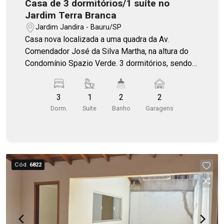
Casa de 3 dormitórios/1 suíte no
Jardim Terra Branca
Jardim Jandira - Bauru/SP
Casa nova localizada a uma quadra da Av.
Comendador José da Silva Martha, na altura do
Condomínio Spazio Verde. 3 dormitórios, sendo 1
suíte, sala com o pé direito alto e bem iluminada.
Churrasqueira na área externa.
3
1
2
2
Dorm.
Suite
Banho
Garagens
Cód.
6822