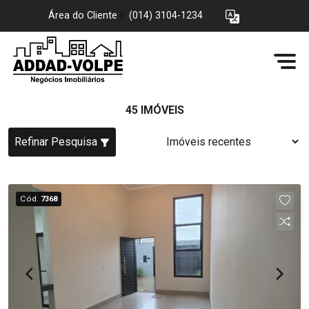
Área do Cliente
|
(014) 3104-1234
45 IMÓVEIS
Refinar Pesquisa
Cód.
7368