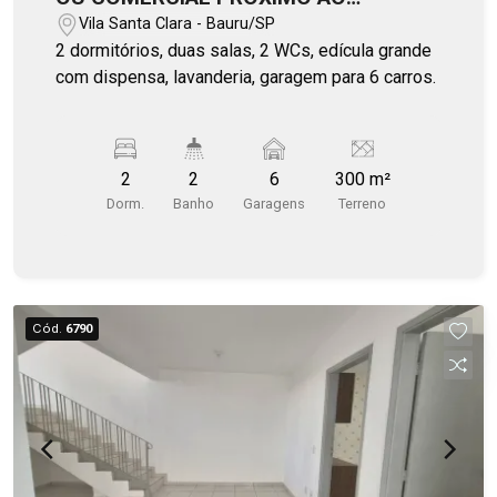
SUPERMERCADO TAUSTE DA RIO
Vila Santa Clara - Bauru/SP
BRANCO
2 dormitórios, duas salas, 2 WCs, edícula grande
com dispensa, lavanderia, garagem para 6 carros.
2
2
6
300 m²
Dorm.
Banho
Garagens
Terreno
Cód.
6790