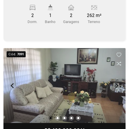
Quintal amplo
2
1
2
262 m²
Dorm.
Banho
Garagens
Terreno
Cód.
7091