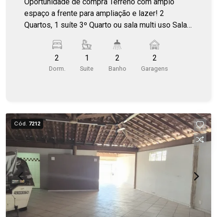
Oportunidade de compra Terreno com amplo
espaço a frente para ampliação e lazer! 2
Quartos, 1 suíte 3º Quarto ou sala multi uso Sala
2 ambientes, cozinha, lavanderia Depósito
Garagem coberta 2 carros Ar condicionado na
2
1
2
2
suíte e salas Móveis planejados Varanda
Dorm.
Suite
Banho
Garagens
gourmet com churrasqueira, integrada a cozinha
Terreno de 360m² e construído 135m²
Cód.
7212