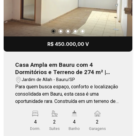
R$ 450.000,00 V
Casa Ampla em Bauru com 4
Dormitórios e Terreno de 274 m² |
Oportunidade Rara na Região
Jardim de Allah - Bauru/SP
Para quem busca espaço, conforto e localização
consolidada em Bauru, esta casa é uma
oportunidade rara. Construída em um terreno de
274 m², com 199,87 m² de área construída,
oferece uma metragem que já não se encontra
4
2
4
2
com facilidade nesse padrão. O imóvel conta
Dorm.
Suítes
Banho
Garagens
com ambientes amplos e bem distribuídos,