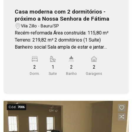
Casa moderna com 2 dormitórios -
próximo a Nossa Senhora de Fátima
Vila Zillo - Bauru/SP
Recém-reformada Área construída: 115,80 m²
Terreno: 219,82 m² 2 dormitórios (1 Suíte)
Banheiro social Sala ampla de estar e jantar
Cozinha equipada com cooktop Área de lazer
com churrasqueira Lavanderia Amplo quintal:
2
1
2
2
Permite instalação futura de spa ou jacuzzi
Dorm.
Suite
Banho
Garagens
Garagem: 2 vagas (1 Coberta)
Cód.
7006