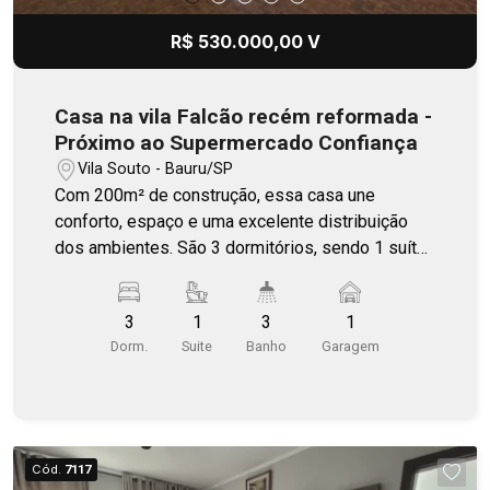
R$ 530.000,00 V
Casa na vila Falcão recém reformada -
Próximo ao Supermercado Confiança
Vila Souto - Bauru/SP
Com 200m² de construção, essa casa une
conforto, espaço e uma excelente distribuição
dos ambientes. São 3 dormitórios, sendo 1 suíte,
além de uma ampla sala de TV, sala de jantar
integrada e uma cozinha espaçosa, perfeita para
3
1
3
1
o dia a dia da família. A área gourmet com
Dorm.
Suite
Banho
Garagem
churrasqueira traz ainda mais praticidade para
receber amigos e aproveitar bons momentos. O
imóvel também conta com quarto e banheiro de
serviço, além de ser completa em armários. Uma
casa repaginada, com excelente padrão de
Cód.
7117
construção e cômodos amplos, localizada em