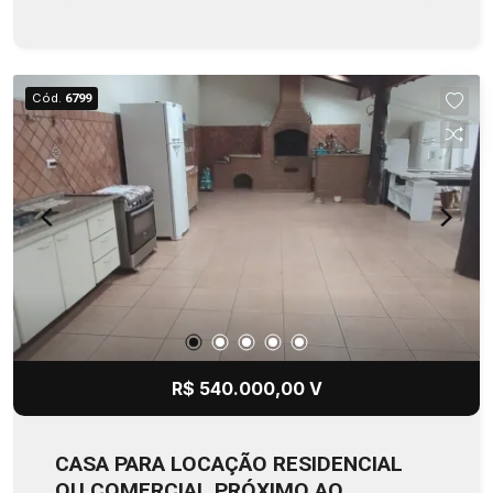
incluindo sala de estar, sala de jantar, home
theater, escritório, lavabo, 4 dormitórios 2 suítes
e 4 banheiros com box blindex, além de cozinha
funcional com jardim de inverno e área de serviço
Cód.
6799
independente. A garagem é coberta para 2
veículos em vagas paralelas, o famoso cantinho
do churrasco e uma lavanderia no fundo que pode
ser utilizado como edícula. Imóvel desocupado,
pronto para morar ou investir. Casas com essa
metragem, nessa localização e nessa faixa de
perfil são escassas no mercado e costumam ter
alta procura. Agende sua visita e avalie
pessoalmente essa oportunidade.
R$ 540.000,00 V
CASA PARA LOCAÇÃO RESIDENCIAL
OU COMERCIAL PRÓXIMO AO