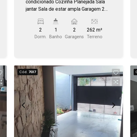
condicionado Cozinha Planejada Sala
jantar Sala de estar ampla Garagem 2
veículos Churrasqueira Quintal amplo
2
1
2
262 m²
Dorm.
Banho
Garagens
Terreno
Cód.
7037