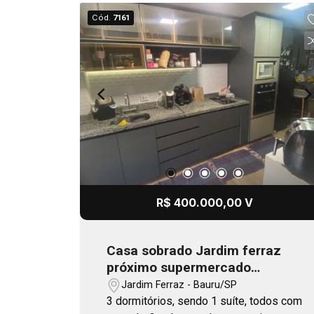
Cód.
7161
R$ 400.000,00 V
Casa sobrado Jardim ferraz
próximo supermercado
Barracão - Jd. Ferraz
Jardim Ferraz - Bauru/SP
3 dormitórios, sendo 1 suíte, todos com