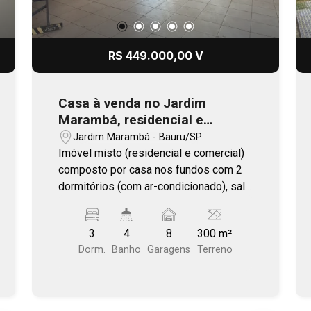
R$ 449.000,00 V
Casa à venda no Jardim
Marambá, residencial e
comercial, ótima localização
Jardim Marambá - Bauru/SP
no bairro
Imóvel misto (residencial e comercial)
composto por casa nos fundos com 2
dormitórios (com ar-condicionado), sala
de jantar e cozinha. Térreo: Recepção e
banheiros (masculino e feminino).
3
4
8
300 m²
Superior: Uma sala de uso privativo ou
Dorm.
Banho
Garagens
Terreno
corporativo, ideal para escritórios,
clínicas ou consultórios .