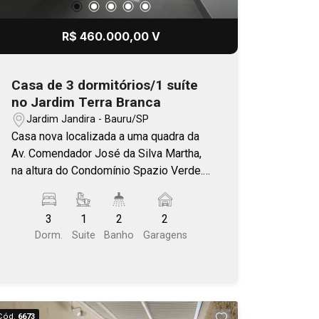
R$ 460.000,00 V
Casa de 3 dormitórios/1 suíte
no Jardim Terra Branca
Jardim Jandira - Bauru/SP
Casa nova localizada a uma quadra da
Av. Comendador José da Silva Martha,
na altura do Condomínio Spazio Verde.
3 dormitórios, sendo 1 suíte, sala com
o pé direito alto e bem iluminada.
3
1
2
2
Churrasqueira na área externa.
Dorm.
Suite
Banho
Garagens
Cód.
6673