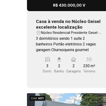
nessa localização e nessa faixa de
R$ 430.000,00 V
perfil são escassas no mercado e
costumam ter alta procura. Agende sua
visita e avalie pessoalmente essa
Casa à venda no Núcleo Geisel
oportunidade.
excelente localização
Núcleo Residencial Presidente Geisel -
Bauru/SP
3 dormitórios sendo 1 suíte 2
banheiros Portão eletrônico 2 vagas
garagem Churrasqueira gourmet
3
2
2
230 m²
Dorm.
Banho
Garagens
Terreno
Cód.
6221