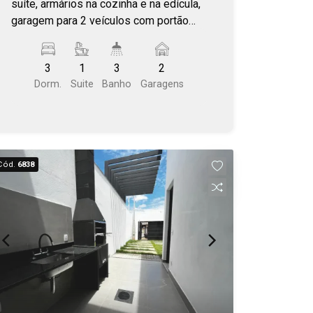
suíte, armários na cozinha e na edícula,
garagem para 2 veículos com portão
eletrônico, espaço gourmet com
churrasqueira e casa com boa
3
1
3
2
localização.
Dorm.
Suite
Banho
Garagens
Cód.
6838