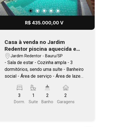
R$ 435.000,00 V
Casa à venda no Jardim
Redentor piscina aquecida e
energia fotovoltaica são
Jardim Redentor - Bauru/SP
diferenciais nesse imóvel
- Sala de estar - Cozinha ampla - 3
dormitórios, sendo uma suíte - Banheiro
social - Área de serviço - Área de lazer
coberta, com piscina aquecida e
banheiro - Garagem para 2 veículos -
3
1
2
2
Energia fotovoltaica - Área construída
Dorm.
Suite
Banho
Garagens
de 160 m² em terreno de 208 m² Casa
com ambientes amplos, recém
reformada com instalação de
porcelanato e revestimento nos