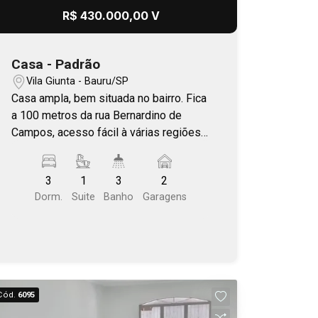
R$ 430.000,00 V
Casa - Padrão
Vila Giunta - Bauru/SP
Casa ampla, bem situada no bairro. Fica
a 100 metros da rua Bernardino de
Campos, acesso fácil à várias regiões
da cidade, inclusive do centro. Próxima
à supermercados, escolas em geral.
3
1
3
2
Dorm.
Suite
Banho
Garagens
Cód.
6095