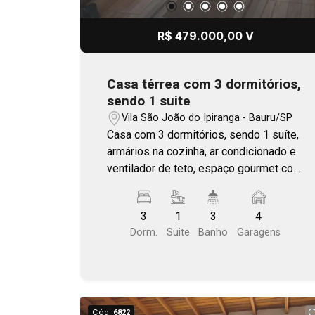
R$ 479.000,00 V
Casa térrea com 3 dormitórios,
sendo 1 suite
Vila São João do Ipiranga - Bauru/SP
Casa com 3 dormitórios, sendo 1 suíte,
armários na cozinha, ar condicionado e
ventilador de teto, espaço gourmet com
forno e churrasqueira e garagem para 4
veículos
3
1
3
4
Dorm.
Suite
Banho
Garagens
Cód.
6822