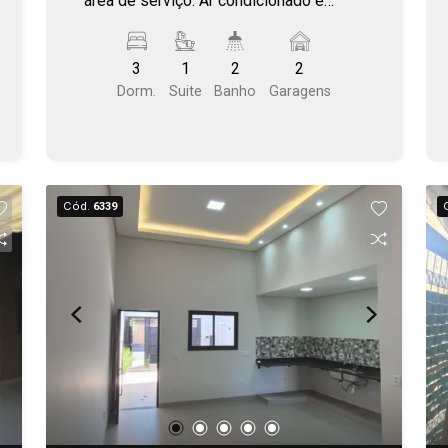
área de serviço. Ar condicionado e
ventilador. Aceita permuta .
3
1
2
2
Dorm.
Suite
Banho
Garagens
Cód.
6339