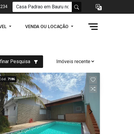
1234
VEL
VENDA OU LOCAÇÃO
finar Pesquisa
Cód.
7186