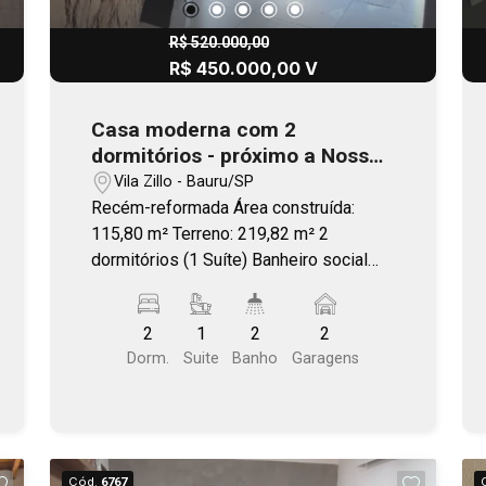
R$ 520.000,00
R$ 450.000,00 V
Casa moderna com 2
dormitórios - próximo a Nossa
Senhora de Fátima
Vila Zillo - Bauru/SP
Recém-reformada Área construída:
115,80 m² Terreno: 219,82 m² 2
dormitórios (1 Suíte) Banheiro social
Sala ampla de estar e jantar Cozinha
equipada com cooktop Área de lazer
2
1
2
2
com churrasqueira Lavanderia Amplo
Dorm.
Suite
Banho
Garagens
quintal: Permite instalação futura de
spa ou jacuzzi Garagem: 2 vagas (1
Coberta)
Cód.
6767