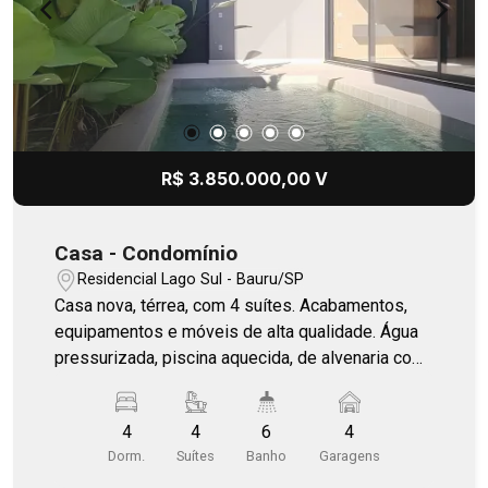
R$ 3.850.000,00 V
Casa - Condomínio
Residencial Lago Sul - Bauru/SP
Casa nova, térrea, com 4 suítes. Acabamentos,
equipamentos e móveis de alta qualidade. Água
pressurizada, piscina aquecida, de alvenaria com
hidro. Residência preparada para aspiração
central, janelas integradas, automatizadas com
4
4
6
4
motores `somfy`. Sistema de irrigação
Dorm.
Suítes
Banho
Garagens
automatizado, caixas acústicas JBL na área