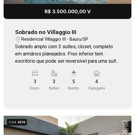
R$ 3.500.000,00 V
Sobrado no Villaggio III
Residencial Villaggio III - Bauru/SP
Sobrado amplo com 3 suítes, closet, completo
em armários planejados. Piso inferior tem
escritório que pode ser reversível para uma suíte,
cozinha planejada, piscina aquecida, aquecedor
solar. Possui tubulação pronta para energia solar.
3
3
5
4
Dorm.
Suítes
Banho
Garagens
Cód.
6216