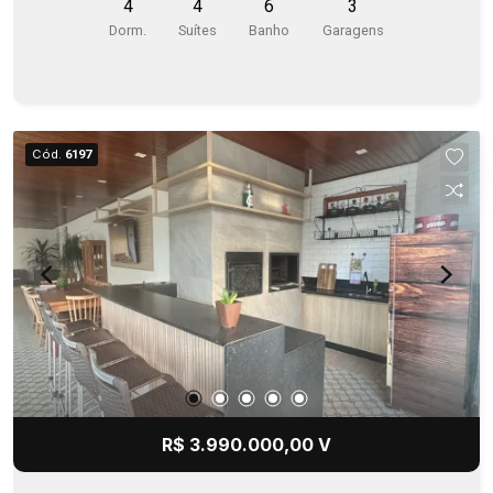
4
4
6
3
paisagismo, climatizada. Imóvel porteira
Dorm.
Suítes
Banho
Garagens
(fechada), vai tirar apenas roupas e objetos
pessoais.
Cód.
6197
R$ 3.990.000,00 V