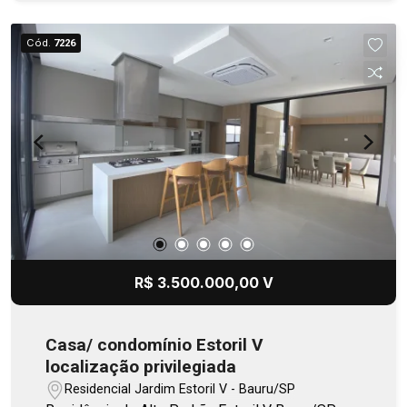
Cozinha gourmet integrada - Despensa -
Lavanderia - Banheiro de apoio à área de lazer -
Cód.
7226
Sauna Pavimento superior - Escritório - 2 suítes -
Depósito Diferenciais - Completa em armários
planejados - Cozinha totalmente equipada -
Automação residencial - Piscina aquecida -
Irrigação automática do jardim - Pressurizador de
água - Acabamentos de alto padrão Localizada
no Condomínio Alphaville, a residência oferece
segurança 24 horas, infraestrutura completa e um
estilo de vida exclusivo para quem busca
qualidade, conforto e valorização patrimonial.
R$ 3.500.000,00 V
Casa/ condomínio Estoril V
localização privilegiada
Residencial Jardim Estoril V - Bauru/SP