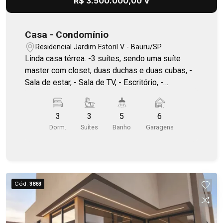
R$ 3.500.000,00 V
Casa - Condomínio
Residencial Jardim Estoril V - Bauru/SP
Linda casa térrea. -3 suítes, sendo uma suíte
master com closet, duas duchas e duas cubas, -
Sala de estar, - Sala de TV, - Escritório, -
Completa em ar condicionado, - Área gourmet
integrada, - Chopeira, - Churrasqueira a gás e
3
3
5
6
churrasqueira a carvão, - Piscina aquecida, -
Dorm.
Suítes
Banho
Garagens
Energia Fotovoltaica, - Jardinagem com o
sistema de irrigação automatizada, - Automação,
- Corian no lazer e lavabo, - Fornos crissair
italiano, - Som ambiente, - Sofás, mesa de jantar
e cama de casal inclusa.
Cód.
3863