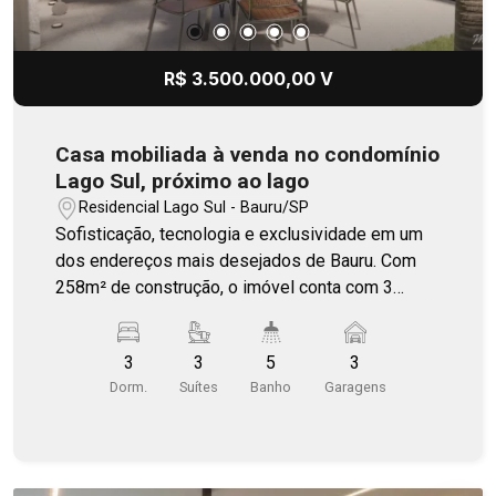
R$ 3.500.000,00 V
Casa mobiliada à venda no condomínio
Lago Sul, próximo ao lago
Residencial Lago Sul - Bauru/SP
Sofisticação, tecnologia e exclusividade em um
dos endereços mais desejados de Bauru. Com
258m² de construção, o imóvel conta com 3
suítes amplas, ambientes integrados e
totalmente mobiliados, além de marcenaria
3
3
5
3
planejada de alto nível em toda a casa. A sala de
Dorm.
Suítes
Banho
Garagens
estar e jantar integrada à cozinha proporciona
sofisticação e praticidade para o dia a dia e para
receber convidados. A residência possui
automação e passagem para aspiração central,