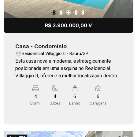
R$ 3.900.000,00 V
Casa - Condomínio
Residencial Villaggio II - Bauru/SP
Esta casa nova e moderna, estrategicamente
posicionada em uma esquina no Residencial
Villaggio II, oferece a melhor localização dentro
do condomínio. Com três suítes no térreo e uma
no piso superior, todas completas em armários
4
4
6
6
Kitchens, além de um escritório e lavabo, esta
Dorm.
Suítes
Banho
Garagens
residência proporciona um amplo espaço na
garagem com vaga para seis carros, sendo três
cobertos e três descobertos. A cozinha é
equipada com armários Kitchens e
eletrodomésticos de alta qualidade da marca