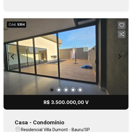
gourmet, churrasqueira Elettromec, adega,
cozinha equipada com lava louça, geladeira,
micro-ondas, fogão italiano Elettromec,
cervejeira, infra para alarme, porta de entrada com
Cód.
5354
fechadura ` Yale `. Completa em marcenaria,
móveis Martinelli. Projeto arquitetônico Artemis
Fontana. Lazer completo no condomínio.
R$ 3.500.000,00 V
Casa - Condomínio
Residencial Villa Dumont - Bauru/SP