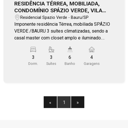
RESIDÊNCIA TÉRREA, MOBILIADA,
CONDOMÍNIO SPÁZIO VERDE, VILA
AVIAÇÃO
Residencial Spazio Verde - Bauru/SP
Imponente residência Térrea, mobiliada SPÁZIO
VERDE /BAURU 3 suítes climatizadas, sendo a
casal master com closet amplo e iluminado.
Preparação pronta para sistema fotovoltaico.
Salas de TV e estar com pé direito alto. Mobília
3
3
6
4
`Aimar`, acabamento com materiais de
Dorm.
Suítes
Banho
Garagens
primeiríssima linha. Persianas elétricas e janelas
automatizadas. Cozinha completa em
eletrodomésticos, ilha com bancadas em
Quartzo, coifa em inox, integrada ao espaço
gourmet e às áreas de lavanderia e despensa.
Espaço gourmet com churrasqueira e piscina
«
1
»
aquecida com hidromassagem, WC externo.
Escritório, depósito privativo e lavabo social. 4
vagas de garagem.