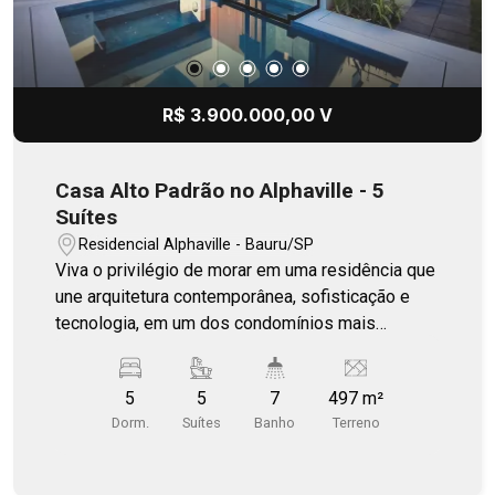
R$ 3.900.000,00 V
Casa Alto Padrão no Alphaville - 5
Suítes
Residencial Alphaville - Bauru/SP
Viva o privilégio de morar em uma residência que
une arquitetura contemporânea, sofisticação e
tecnologia, em um dos condomínios mais
valorizados de Bauru. Com 497 m² de terreno e
328 m² de área construída, este imóvel foi
5
5
7
497 m²
projetado para oferecer conforto, privacidade e
Dorm.
Suítes
Banho
Terreno
integração dos ambientes. Pavimento térreo - 3
suítes, sendo uma ampla suíte master - Sala de
TV/Home Theater - Sala de estar - Lavabo -