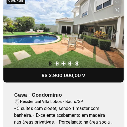
Cód.
4755
CrissAir, líder de mercado em qualidade e
requinte, incluindo forno, micro-ondas e cooktop.
O espaço gourmet é ideal para receber familiares
e amigos, enquanto a piscina aquecida oferece
momentos relaxantes durante todo o ano. Além
disso, este imóvel conta com um sistema de
energia fotovoltaica, agregando eficiência
energética e sustentabilidade. Esta é uma
oportunidade imperdível de adquirir um imóvel
incrível, pronto para morar na região mais
procurada de Bauru. Com um valor atrativo
R$ 3.900.000,00 V
considerando tudo o que oferece, não deixe esta
oportunidade passar. Agende agora mesmo uma
visita e entre em contato para mais informações!
Casa - Condomínio
Residencial Villa Lobos - Bauru/SP
- 5 suítes com closet, sendo 1 master com
banheira, - Excelente acabamento em madeira
nas áreas privativas. - Porcelanato na área social,