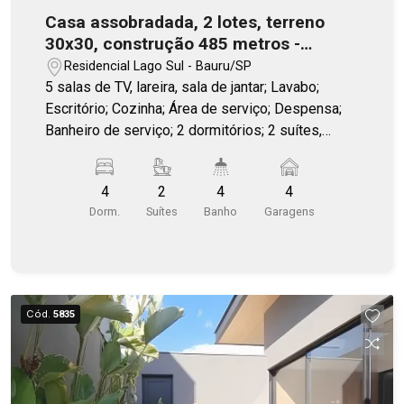
Casa assobradada, 2 lotes, terreno
30x30, construção 485 metros -
Condomínio Lago Sul
Residencial Lago Sul - Bauru/SP
5 salas de TV, lareira, sala de jantar; Lavabo;
Escritório; Cozinha; Área de serviço; Despensa;
Banheiro de serviço; 2 dormitórios; 2 suítes,
sendo a principal com 2 closets e 2 banheiros
com banheira; Lago ornamental; Área de lazer
4
2
4
4
com churrasqueira e forno à lenha; Sala de
Dorm.
Suítes
Banho
Garagens
ginástica; Completa em armários.
Cód.
5835