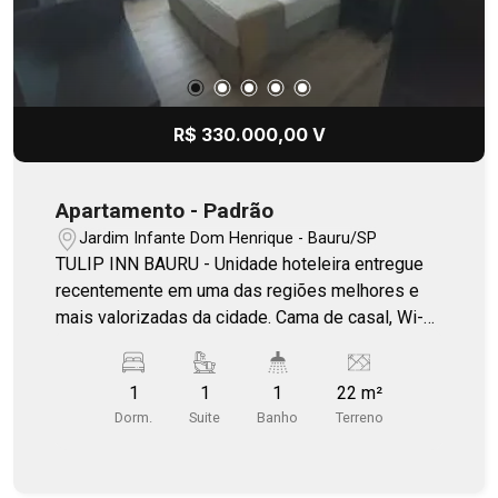
R$ 330.000,00 V
Apartamento - Padrão
Jardim Infante Dom Henrique - Bauru/SP
TULIP INN BAURU - Unidade hoteleira entregue
recentemente em uma das regiões melhores e
mais valorizadas da cidade. Cama de casal, Wi-Fi
gratuito, TV, ar condicionado, banheiro privativo,
vista linda e produtos de higiene pessoal
1
1
1
22 m²
gratuitos. Muito aconchegante, roupa de cama
Dorm.
Suite
Banho
Terreno
impecável e café da manhã muito bem servido!
Para mais detalhes, fale comigo!