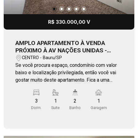
R$ 330.000,00 V
AMPLO APARTAMENTO À VENDA
PRÓXIMO À AV NAÇÕES UNIDAS -
EDIFÍCIO GOMES
CENTRO - Bauru/SP
Se você procura espaço, condomínio com valor
baixo e localização privilegiada, então você vai
gostar muito deste apartamento. Fica a uma
quadra da Av. Nações Unidas, acesso à diversas
universidades, rodovias, à Braccel e centro da
3
1
2
1
cidade! Ideal para morar ou para investir! Agende
Dorm.
Suite
Banho
Garagem
a sua visita!