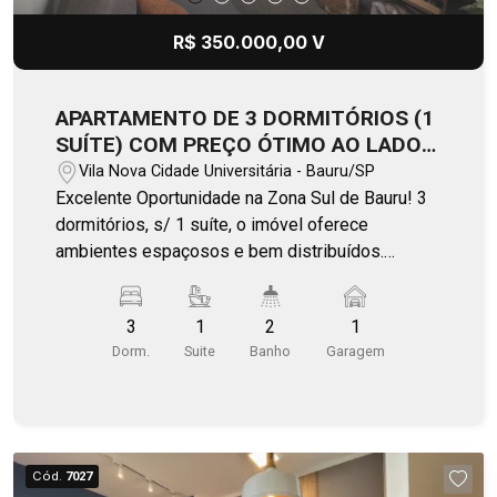
R$ 350.000,00 V
APARTAMENTO DE 3 DORMITÓRIOS (1
SUÍTE) COM PREÇO ÓTIMO AO LADO
DO BAURU SHOPPING - RESIDENCIAL
Vila Nova Cidade Universitária - Bauru/SP
ANTILHAS
Excelente Oportunidade na Zona Sul de Bauru! 3
dormitórios, s/ 1 suíte, o imóvel oferece
ambientes espaçosos e bem distribuídos.
Localizado em uma das regiões mais valorizadas
da cidade, próximo ao Bauru Shopping, e Avenida
3
1
2
1
Nações Unidas. O condomínio conta com
Dorm.
Suite
Banho
Garagem
infraestrutura completa para o seu dia a dia e
momentos de lazer, incluindo piscina, salão de
festas com churrasqueira elétrica, mercadinho e
agradável área de convivência. Além de todos
esses diferenciais, o imóvel apresenta um valor
Cód.
7027
de metro quadrado extremamente atrativo,