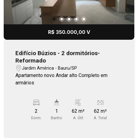
R$ 350.000,00 V
Edifício Búzios - 2 dormitórios-
Reformado
Jardim América - Bauru/SP
Apartamento novo Andar alto Completo em
armários
2
1
62 m²
62 m²
Dorm.
Banho
A. Útil
A. Total