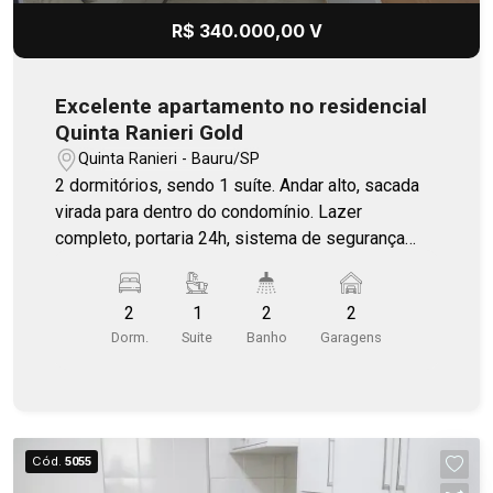
R$ 340.000,00 V
Excelente apartamento no residencial
Quinta Ranieri Gold
Quinta Ranieri - Bauru/SP
2 dormitórios, sendo 1 suíte. Andar alto, sacada
virada para dentro do condomínio. Lazer
completo, portaria 24h, sistema de segurança
modernos por Sem Parar e leitor facial e muito
mais! Agende sua visita!
2
1
2
2
Dorm.
Suite
Banho
Garagens
Cód.
5055