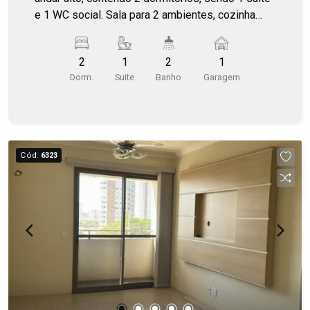
e 1 WC social. Sala para 2 ambientes, cozinha
com armários, 1 vaga de garagem. Próximo à
faculdade Unisagrado, supermercados e
2
1
2
1
farmácia.
Dorm.
Suite
Banho
Garagem
Cód.
6323