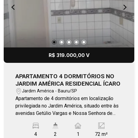
qualidade de vida. Uma oportunidade perfeita
para morar bem ou investir com segurança!
Agende a sua visita e venha se encantar!
R$ 319.000,00 V
APARTAMENTO 4 DORMITÓRIOS NO
JARDIM AMÉRICA RESIDENCIAL ÍCARO
Jardim América - Bauru/SP
Apartamento de 4 dormitórios em localização
privilegiada no Jardim América, situado entre às
avenidas Getúlio Vargas e Nossa Senhora de
Fátima, uma das regiões mais valorizadas e
práticas da cidade. O imóvel é simples, porém
4
2
1
72 m²
funcional, ideal para quem busca espaço,