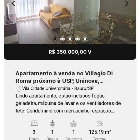
R$ 350.000,00 V
Apartamento à venda no Villagio Di
Roma próximo à USP, Uninove,
Unisagrado, avenida Nações Unidas e
Vila Cidade Universitária - Bauru/SP
Bauru Shopping
Lindo apartamento, estão inclusos fogão,
geladeira, máquina de lavar e os ventiladores de
teto. Condomínio com mercadinho, espaços
gourmet, mini academia ao ar livre e grande área
para lazer para as crianças. Aceita apartamento
3
1
1
125.19 m²
em Santos com volta! Portaria física! Agende a
Dorm.
Banho
Garagem
Terreno