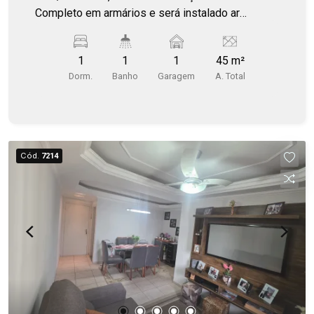
Completo em armários e será instalado ar
condicionado no dormitório. Andar alto, sol da
manhã.
1
1
1
45 m²
Dorm.
Banho
Garagem
A. Total
Cód.
7214