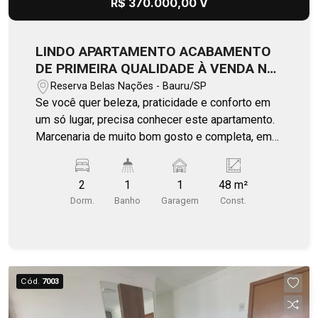
R$ 370.000,00 V
LINDO APARTAMENTO ACABAMENTO
DE PRIMEIRA QUALIDADE À VENDA NO
RESERVA NAÇÕES
Reserva Belas Nações - Bauru/SP
Se você quer beleza, praticidade e conforto em
um só lugar, precisa conhecer este apartamento.
Marcenaria de muito bom gosto e completa, em
todos os ambientes. Próximo à Unesp, Avs.
Nações Unidas e Jorge Zaiden (foodtrucks e
2
1
1
48 m²
caminhadas), Bauru Shopping, Confiança Flex e
Dorm.
Banho
Garagem
Const.
demais comércios! Condomínio com lazer e
benefícios saudáveis completo, tais como
piscinas, churrasqueiras, academia,
brinquedoteca, sauna, oficina, car wash,
coworking, salão de fests, pub torcedor, mini
Cód.
7003
mercado, pet care e pet place, além de wi-fi nas
áreas comuns e portaria 24 horas. Agende a sua