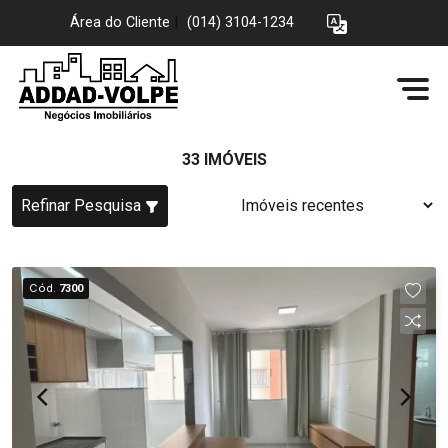
Área do Cliente
|
(014) 3104-1234
33 IMÓVEIS
Refinar Pesquisa
Cód.
7300