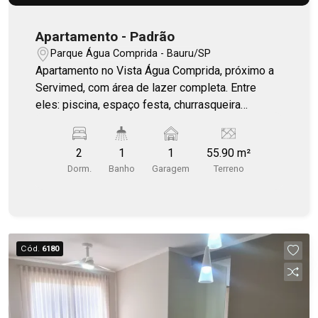
Apartamento - Padrão
Parque Água Comprida - Bauru/SP
Apartamento no Vista Água Comprida, próximo a
Servimed, com área de lazer completa. Entre
eles: piscina, espaço festa, churrasqueira
gourmet, espaço teen, pet care, pub, quadra,
espaço sunset...
2
1
1
55.90 m²
Dorm.
Banho
Garagem
Terreno
Cód.
6180