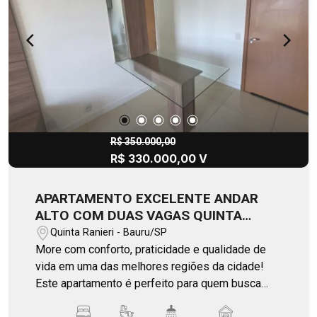
visita!
R$ 350.000,00
R$ 330.000,00 V
APARTAMENTO EXCELENTE ANDAR
ALTO COM DUAS VAGAS QUINTA
RANIERI GOLD
Quinta Ranieri - Bauru/SP
More com conforto, praticidade e qualidade de
vida em uma das melhores regiões da cidade!
Este apartamento é perfeito para quem busca
morar bem, com fácil acesso à faculdade,