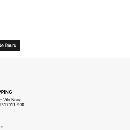
de Bauru
PPING
 - Vila Nova
P:
17011-900
br