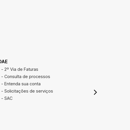
DAE
REAJUSTE
- 2º Via de Faturas
Calcular r
- Consulta de processos
- Entenda sua conta
- Solicitações de serviços
- SAC