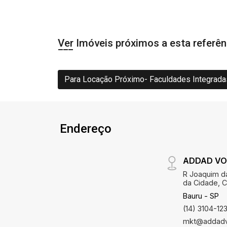
Ver Imóveis próximos a esta referên
Para Locação Próximo- Faculdades Integrada
Endereço
ADDAD VOL
R Joaquim da
da Cidade, C
Bauru - SP
(14) 3104-12
mkt@addadv