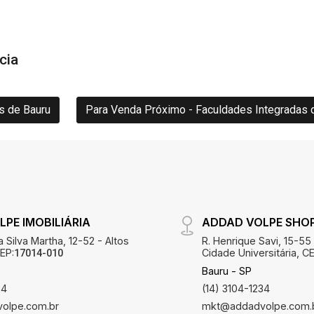
cia
s de Bauru
Para Venda Próximo - Faculdades Integradas 
PE IMOBILIÁRIA
ADDAD VOLPE SHO
 Silva Martha, 12-52 - Altos
R. Henrique Savi, 15-55
EP:
Cidade Universitária, CE
17014-010
Bauru - SP
34
(14) 3104-1234
olpe.com.br
mkt@addadvolpe.com.