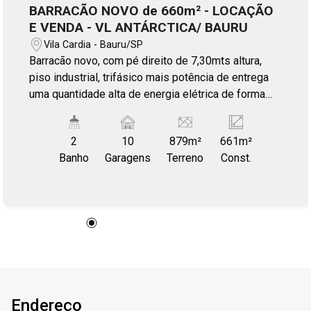
BARRACÃO NOVO de 660m² - LOCAÇÃO
E VENDA - VL ANTÁRCTICA/ BAURU
Vila Cardia - Bauru/SP
Barracão novo, com pé direito de 7,30mts altura,
piso industrial, trifásico mais potência de entrega
uma quantidade alta de energia elétrica de forma
contínua e equilibrada. Fachada moderna, frontal
painel Strel frame PIR. Com autorização de
2
10
879m²
661m²
atividades comercial e industrial, oferece
Banho
Garagens
Terreno
Const.
oportunidade multi uso de negócios. Portas em aço
automatizadas, teto revestido em estrutura térmica.
Imponente barracão construção a 100mts da
Aureliano Cardia e Marcondes Salgado, no eixo
Rondon com Av. Rodrigues Alves. Obras concluídas
na 1ª. quinzena de agosto/26.
Endereço