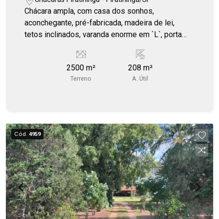
Chácara ampla, com casa dos sonhos,
aconchegante, pré-fabricada, madeira de lei,
tetos inclinados, varanda enorme em `L`, porta
balcão na sala, quiosque de 70 m², árvores
nativas flamboyants, poço semi artesiano,
2500 m²
208 m²
Sabesp em instalação, piscina 6x3 com prainha.
Terreno
A. Útil
Portaria remota, com administração pela Aguiar.
Um km da cidade, Rodovia Piratininga - Marília.
Cód.
4959