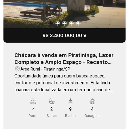
R$ 3.400.000,00 V
Chácara à venda em Piratininga, Lazer
Completo e Amplo Espaço - Recanto
dos Bandeirantes
Área Rural - Piratininga/SP
Oportunidade única para quem busca espaço,
conforto e potencial de investimento. Esta linda
chácara está localizada em um terreno plano de
2.000 m² (composto por 2 lotes de 20x50
metros, totalizando 40 metros de frente por 50
4
2
9
4
metros de fundos) e 1.750 m² área construída.
Dorm.
Suítes
Banho
Garagens
Ambientes amplos, área externa completa com
piscina, churrasqueira, quadra de esporte e amplo