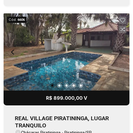
espaço para celebrações inesquecíveis.
Cód.
6606
R$ 899.000,00 V
REAL VILLAGE PIRATININGA, LUGAR
TRANQUILO
Chácaras Piratininga - Piratininga/SP