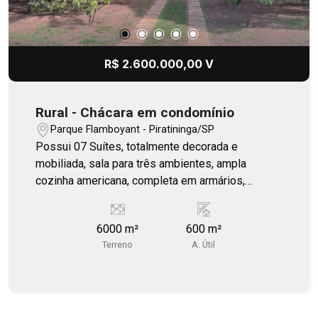
R$ 2.600.000,00 V
Rural - Chácara em condomínio
Parque Flamboyant - Piratininga/SP
Possui 07 Suítes, totalmente decorada e
mobiliada, sala para três ambientes, ampla
cozinha americana, completa em armários,
decoração e mobília. Área Com churrasqueira,
fogão, forno, geladeira, banquetas altas para
6000 m²
600 m²
balcão de granito, mesa central com 20 lugares.
Terreno
A. Útil
Garagem para 4 carros cobertos e vários
descobertos, casa de máquina, poço artesiano
com caixa d?água tipo taça, paisagismo
maravilhoso, árvores adultas, flores e
vegetações de espécies raras.