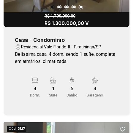
R$ 1.700.000,00
R$ 1.300.000,00 V
Casa - Condomínio
Residencial Vale Florido II - Piratininga/SP
Belíssima casa, 4 dorm. sendo 1 suíte, completa
em armários, climatizada.
4
1
5
4
Dorm.
Suite
Banho
Garagens
Cód.
2527