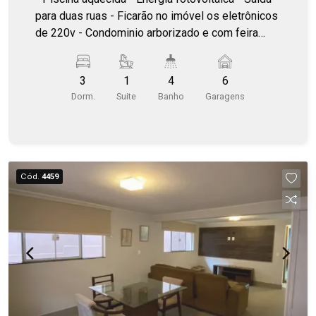
para duas ruas - Ficarão no imóvel os eletrônicos
de 220v - Condominio arborizado e com feira
todas as quartas - Coleta de lixo orgânico 3x na
semana e reciclável 2x na semana.
3
1
4
6
Dorm.
Suite
Banho
Garagens
Cód.
4459