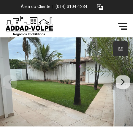
Área do Cliente
|
(014) 3104-1234