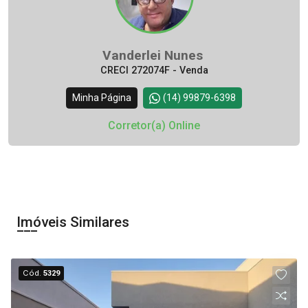
Vanderlei Nunes
CRECI 272074F - Venda
Minha Página
(14) 99879-6398
Corretor(a) Online
Imóveis Similares
Cód.
5329