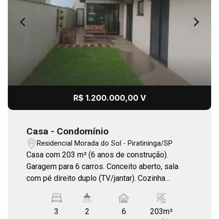
R$ 1.200.000,00 V
Casa - Condomínio
Residencial Morada do Sol - Piratininga/SP
Casa com 203 m² (6 anos de construção).
Garagem para 6 carros. Conceito aberto, sala
com pé direito duplo (TV/jantar). Cozinha
integrada com área gourmet (churrasqueira à
gás). Completa em armários, lavabo, área de
3
2
6
203m²
serviço com armário. Escritório no corredor de