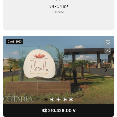
347.54 m²
Terreno
Cód.
6993
R$ 210.428,00 V