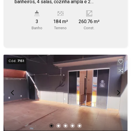
banheiros, 4 salas, cozinha ampla e 2
almoxarifados. No andar de cima, 4 salas,
refeitório, cozinha, banheiro e um espaço para
3
184 m²
260.76 m²
arquivos. Excelente para escritório de
Banho
Terreno
Const.
contabilidade e advocacia, clínicas, call centro,
coworking.
Cód.
7151