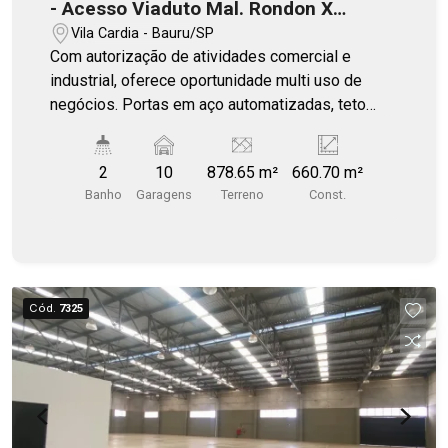
- Acesso Viaduto Mal. Rondon X
Av.Rodrigues Alves / BAURU
Vila Cardia - Bauru/SP
Com autorização de atividades comercial e
industrial, oferece oportunidade multi uso de
negócios. Portas em aço automatizadas, teto
revestido em estrutura térmica. Fachada
moderna, frontal painel Strel frame PIR.
2
10
878.65 m²
660.70 m²
Imponente barracão construção nova de 660m² a
Banho
Garagens
Terreno
Const.
100mts da Aureliano Cardia e Marcondes
Salgado Com pé direito de 7,30mts altura, piso
industrial, voltagem trifásica. Entregue com 2
WCs, sendo 1 com chuveiro, espaço copa.
Cód.
7325