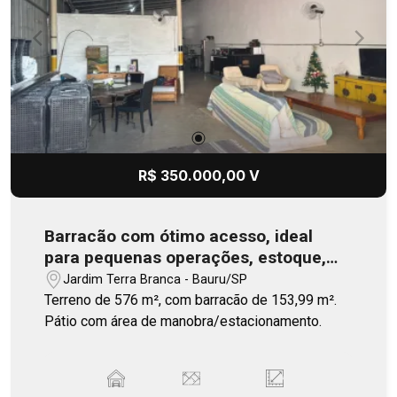
água, luz e IPTU inclusos - Sistema de segurança
com câmeras, alarme e monitoramento - Lavabos
e lavatórios Transforme seu atendimento em uma
experiência premium. Agende uma visita e
conheça seu novo espaço de trabalho.
R$ 350.000,00 V
Barracão com ótimo acesso, ideal
para pequenas operações, estoque,
oficina e prestação de serviços
Jardim Terra Branca - Bauru/SP
Terreno de 576 m², com barracão de 153,99 m².
Pátio com área de manobra/estacionamento.