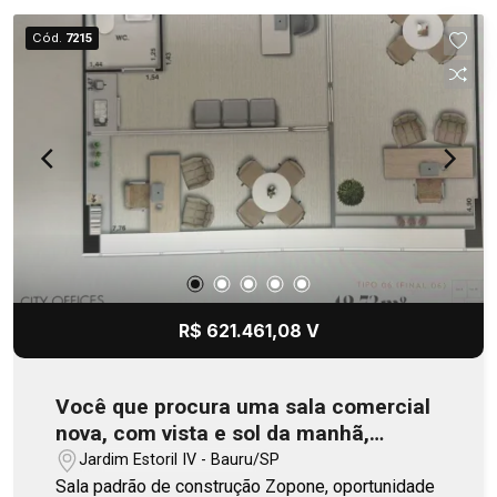
Cód.
7215
R$ 621.461,08 V
Você que procura uma sala comercial
nova, com vista e sol da manhã,
precisa conhecer as condições
Jardim Estoril IV - Bauru/SP
facilitadas desta sala que será
Sala padrão de construção Zopone, oportunidade