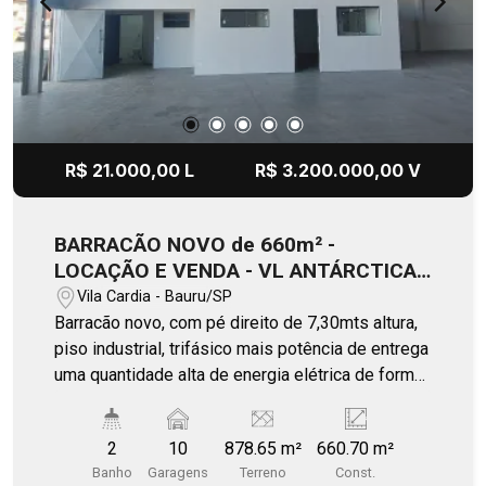
R$ 21.000,00 L
R$ 3.200.000,00 V
BARRACÃO NOVO de 660m² -
LOCAÇÃO E VENDA - VL ANTÁRCTICA/
BAURU
Vila Cardia - Bauru/SP
Barracão novo, com pé direito de 7,30mts altura,
piso industrial, trifásico mais potência de entrega
uma quantidade alta de energia elétrica de forma
contínua e equilibrada. Fachada moderna, frontal
painel Strel frame PIR. Com autorização de
2
10
878.65 m²
660.70 m²
atividades comercial e industrial, oferece
Banho
Garagens
Terreno
Const.
oportunidade multi uso de negócios. Portas em