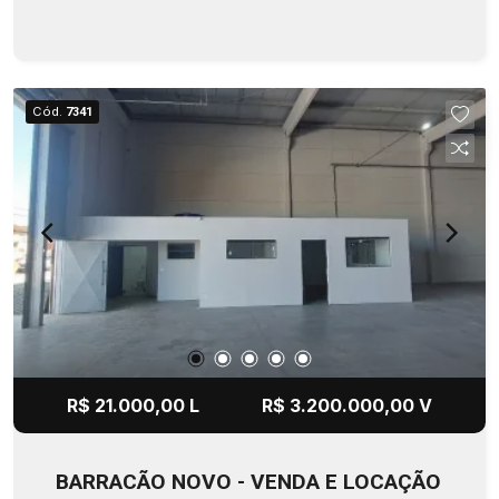
aço automatizadas, teto revestido em estrutura
térmica. Imponente barracão construção a
100mts da Aureliano Cardia e Marcondes
Salgado, no eixo Rondon com Av. Rodrigues
Cód.
7341
Alves. Obras concluídas na 1ª. quinzena de
agosto/26.
R$ 21.000,00 L
R$ 3.200.000,00 V
BARRACÃO NOVO - VENDA E LOCAÇÃO