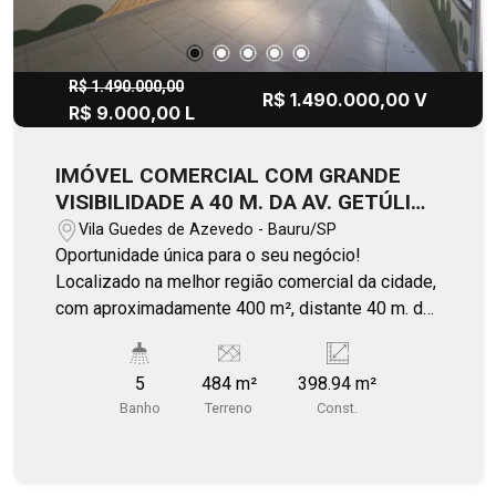
para clientes, fornecedores e colaboradores.
Entre em contato e agende uma visita para
conhecer esta excelente oportunidade para
venda ou locação.
R$ 1.490.000,00
R$ 1.490.000,00 V
R$ 9.000,00 L
IMÓVEL COMERCIAL COM GRANDE
VISIBILIDADE A 40 M. DA AV. GETÚLIO
VARGAS
Vila Guedes de Azevedo - Bauru/SP
Oportunidade única para o seu negócio!
Localizado na melhor região comercial da cidade,
com aproximadamente 400 m², distante 40 m. da
Av Getúlio Vargas, em seu início. Espaço versátil,
ideal para escolas, restaurantes, academias,
5
484 m²
398.94 m²
lojas, centros de treinamento, lojas e outros
Banho
Terreno
Const.
segmentos. Grande visibilidade, local estratégico
para o crescimento do seu negócio! Ideal para
instalar seu negócio em diversas áreas de
atuação.