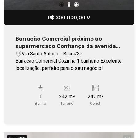
R$ 300.000,00 V
Barracão Comercial próximo ao
supermercado Confiança da avenida
Nazções Unidas
Vila Santo Antônio - Bauru/SP
Barracão Comercial Cozinha 1 banheiro Excelente
localização, perfeito para o seu negócio!
1
242 m²
242 m²
Banho
Terreno
Const.