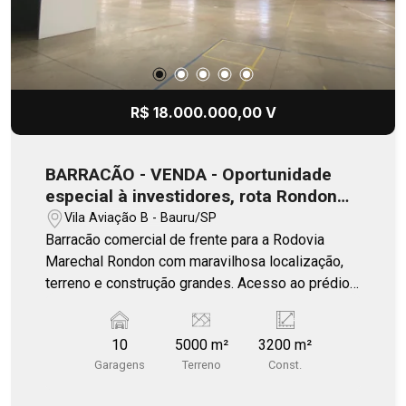
R$ 18.000.000,00 V
BARRACÃO - VENDA - Oportunidade
especial à investidores, rota Rondon
/Bauru
Vila Aviação B - Bauru/SP
Barracão comercial de frente para a Rodovia
Marechal Rondon com maravilhosa localização,
terreno e construção grandes. Acesso ao prédio
por 3 entradas, a principal de frente com a
Avenida Marginal à Rodovia Marechal Rondon,
10
5000 m²
3200 m²
uma lateral e outra ao fundo no mesmo nível do
Garagens
Terreno
Const.
barracão principal. 2 plataformas para carga e
descarga 2 Salas de escritório Cozinha