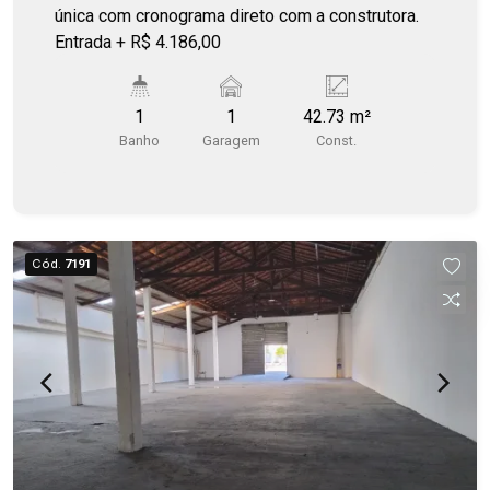
entregue em Dez/2027
única com cronograma direto com a construtora.
Entrada + R$ 4.186,00
1
1
42.73 m²
Banho
Garagem
Const.
Cód.
7191