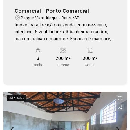
Comercial - Ponto Comercial
Parque Vista Alegre - Bauru/SP
Imóvel para locação ou venda, com mezanino,
interfone, 5 ventiladores, 3 banheiros grandes,
pia com balcão e mármore. Escada de mármore,
parte de baixo com paredes revestidas, pé
direito alto. Locação para doceria, academia,
3
200 m²
300 m²
consultório, estética, salão de beleza, showroom,
Banho
Terreno
Const.
distribuidora de alimentos, tecidos. Ótima
localização, próximo às avenidas Nações Norte e
Moussa Nakhl Tobias, fácil acesso à rodovias.
Avalia outros tipos de comércio.
Cód.
6352