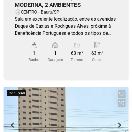
MODERNA, 2 AMBIENTES
CENTRO - Bauru/SP
Sala em excelente localização, entre as avenidas
Duque de Caxias e Rodrigues Alves, próxima à
Beneficência Portuguesa e todos os tipos de
estabelecimentos, com 2 ambientes, copa, WC e
vaga. No momento está alugada, mas pode ser
1
1
63 m²
63 m²
de seu uso ou investimento. Fale comigo!
Banho
Garagem
Terreno
Const.
Cód.
6660