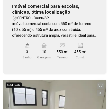
Imóvel comercial para escolas,
clínicas, ótima localização
CENTRO - Bauru/SP
imóvel comercial conta com 550 m² de terreno
(10 x 55 m) e 455 m² de área construída,
oferecendo estrutura ampla, versátil e ideal para
atividades como escritório, imobiliária, academia,
buffet infantil, igreja, escola, entre outras. Dispõe
3
10
550 m²
455 m²
de cinco salas no pavimento térreo, ampla área
Banho
Garagens
Terreno
Const.
de vão livre, sala de reunião de grandes
dimensões no piso superior, mezanino, copa,
banheiro feminino com dois sanitários, banheiro
masculino adaptado para pessoa com deficiência
e mais um banheiro masculino. O local ainda
Cód.
6732
possui ampla garagem interna, com capacidade
média para 10 carros.