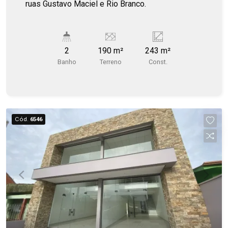
ruas Gustavo Maciel e Rio Branco.
2
190 m²
243 m²
Banho
Terreno
Const.
Cód.
6546