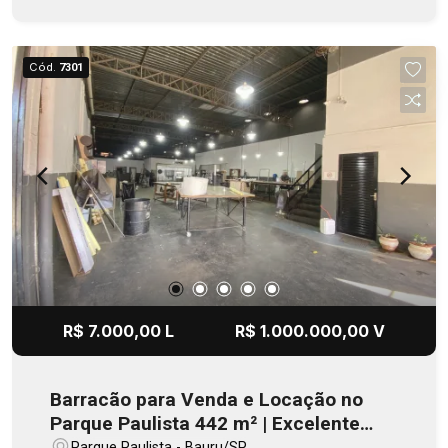
Climatizados Banheiros 1 sala de 600m² com
acesso porta lateral com cozinha com passagem
interna ao piso principal 2 suítes de apoio
Cód.
7301
Estacionamento privativo na frente do imóvel,
com 870 m² 20 vagas de garagem livres 3.200
m² de área construída, sendo 2.400 m² a área
principal livre com pé direito de 9 metros de
altura, entrada para caminhão carreta, base para
carregar e descarregar.
R$ 7.000,00 L
R$ 1.000.000,00 V
Barracão para Venda e Locação no
Parque Paulista 442 m² | Excelente
Localização
Parque Paulista - Bauru/SP