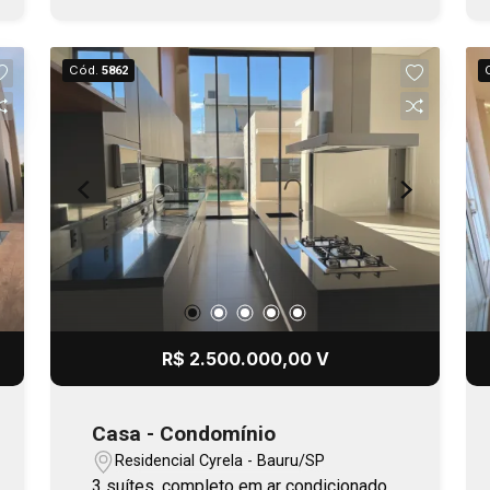
Cód.
5862
R$ 2.500.000,00 V
Casa - Condomínio
Residencial Cyrela - Bauru/SP
3 suítes, completo em ar condicionado,