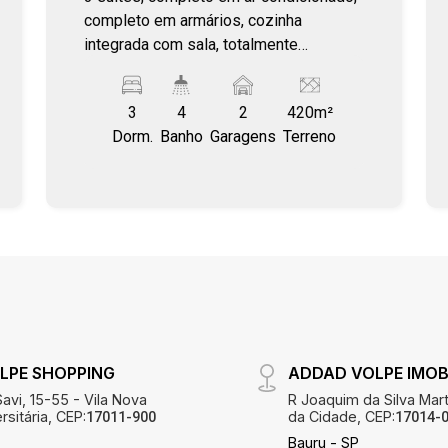
completo em armários, cozinha
integrada com sala, totalmente
equipada, venda com mobília.
3
4
2
420m²
Dorm.
Banho
Garagens
Terreno
LPE SHOPPING
ADDAD VOLPE IMOBI
avi, 15-55 - Vila Nova
R Joaquim da Silva Mart
sitária, CEP:
da Cidade, CEP:
17011-900
17014-
Bauru - SP