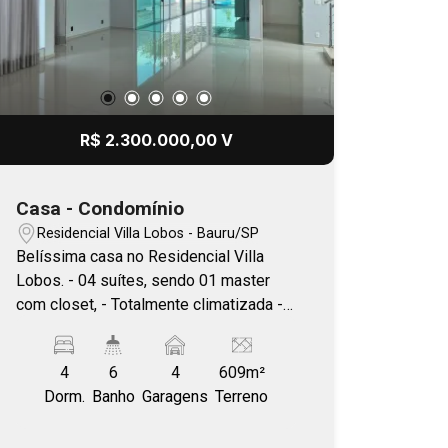
R$ 2.300.000,00 V
Casa - Condomínio
Residencial Villa Lobos - Bauru/SP
Belíssima casa no Residencial Villa
Lobos. - 04 suítes, sendo 01 master
com closet, - Totalmente climatizada -
Completa em armários, - Sala de TV, -
Sala de jantar, - Cozinha planejada, -
4
6
4
609m²
Despensa, - Lavabo, - Escritório, -
Dorm.
Banho
Garagens
Terreno
Varanda, - Área gourmet, - Piscina, -
Hidromassagem, - 04 vagas de