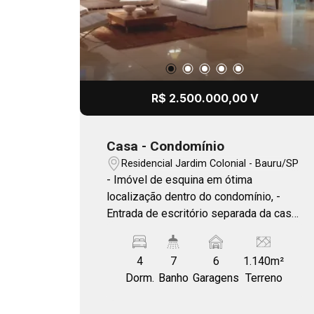
R$ 2.500.000,00 V
Casa - Condomínio
Residencial Jardim Colonial - Bauru/SP
- Imóvel de esquina em ótima
localização dentro do condomínio, -
Entrada de escritório separada da casa,
a casa é assobradada em 2 níveis, -
Acabamento impecável, piso em
4
7
6
1.140m²
mármore espanhol, espaço gourmet
Dorm.
Banho
Garagens
Terreno
completo, adega, - Aceita até R$
500.000,00 em permuta de terreno à