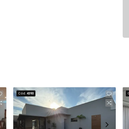
Cód.
4393