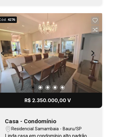
garagens cobertas, - Quintal com
paisagismo. Que tal conhecer esta
casa? Fale conosco e agende uma
Cód.
4276
visita!
R$ 2.350.000,00 V
Casa - Condomínio
Residencial Samambaia - Bauru/SP
Linda casa em condomínio alto padrão.