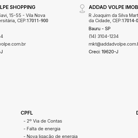
LPE SHOPPING
ADDAD VOLPE IMOBI
avi, 15-55 - Vila Nova
R Joaquim da Silva Mart
sitária, CEP:
da Cidade, CEP:
17011-900
17014-
Bauru - SP
34
(14) 3104-1234
olpe.com.br
mkt@addadvolpe.com.
-J
Creci: 19620-J
CPFL
- 2º Via de Contas
- Falta de energia
- Nova ligação de energia