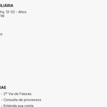
LIÁRIA
ha, 12-52 - Altos
010
br
DAE
REAJUSTE
- 2º Via de Faturas
Calcular r
- Consulta de processos
- Entenda sua conta