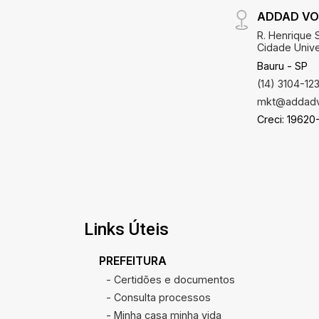
ADDAD VO
R. Henrique S
Cidade Univer
Bauru - SP
(14) 3104-12
mkt@addadv
Creci: 19620
Links Úteis
PREFEITURA
- Certidões e documentos
- Consulta processos
- Minha casa minha vida