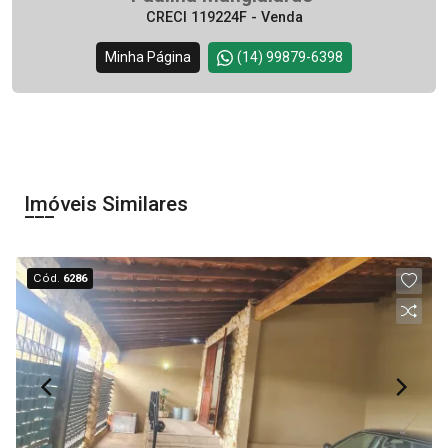
CRECI 119224F - Venda
Minha Página
(14) 99879-6398
Imóveis Similares
Cód.
6286