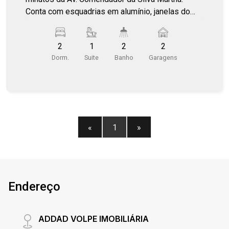
Conta com esquadrias em alumínio, janelas do
banheiro e da sala em vidro blindex.
2
1
2
2
Dorm.
Suite
Banho
Garagens
«
1
»
Endereço
ADDAD VOLPE IMOBILIÁRIA