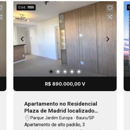
Cód.
7035
R$ 890.000,00 V
Apartamento no Residencial
Plaza de Madrid localizado
próximo das avenidas Getúlio
Parque Jardim Europa - Bauru/SP
Vargas e Nossa Senhora de
Apartamento de alto padrão, 3