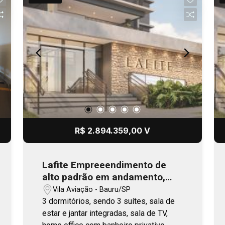
R$ 2.894.359,00 V
Lafite Empreeendimento de
alto padrão em andamento,
com previsão de entrega no
Vila Aviação - Bauru/SP
final 2026
3 dormitórios, sendo 3 suítes, sala de
estar e jantar integradas, sala de TV,