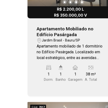
R$ 2.200,00 L
R$ 350.000,00 V
Apartamento Mobiliado no
Edifício Pasárgada
Jardim Brasil - Bauru/SP
Apartamento mobiliado de 1 dormitório
no Edifício Pasárgada. Localizado em
local estratégico, entre as avenidas
Nações Unidas e Duque de Caxias,
além de acesso fácil a Rondon. Área de
1
1
1
38 m²
lazer conta com piscina e salão de
Dorm.
Banho
Garagem
A. Total
festas. 170m Nações Unidas 400m
Unisagrado 1,2 km Uninove 2km Usp
700m Tauste Duque de Caxias 450m
Mc Donalds
Cód.
7017