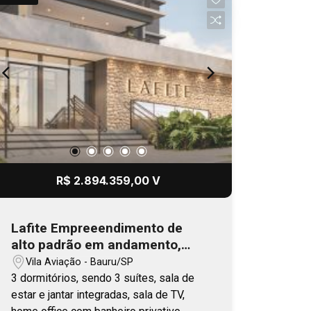
academia, brinquedoteca, sauna, oficina,
car wash, coworking, salão de fests,
pub torcedor, mini mercado, pet care e
pet place, além de wi-fi nas áreas
comuns e portaria 24 horas. Agende a
sua visita!
R$ 2.894.359,00 V
Lafite Empreeendimento de
alto padrão em andamento,
com previsão de entrega no
Vila Aviação - Bauru/SP
final 2026
3 dormitórios, sendo 3 suítes, sala de
estar e jantar integradas, sala de TV,