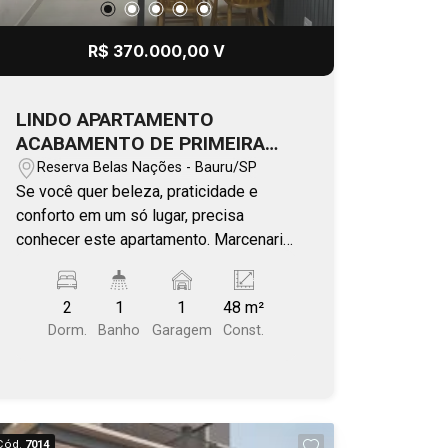
R$ 370.000,00 V
LINDO APARTAMENTO
ACABAMENTO DE PRIMEIRA
QUALIDADE À VENDA NO
Reserva Belas Nações - Bauru/SP
RESERVA NAÇÕES
Se você quer beleza, praticidade e
conforto em um só lugar, precisa
conhecer este apartamento. Marcenaria
de muito bom gosto e completa, em
todos os ambientes. Próximo à Unesp,
2
1
1
48 m²
Avs. Nações Unidas e Jorge Zaiden
Dorm.
Banho
Garagem
Const.
(foodtrucks e caminhadas), Bauru
Shopping, Confiança Flex e demais
comércios! Condomínio com lazer e
benefícios saudáveis completo, tais
como piscinas, churrasqueiras,
Cód.
7014