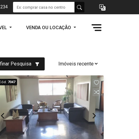
1234
VEL
VENDA OU LOCAÇÃO
finar Pesquisa
Cód.
7047