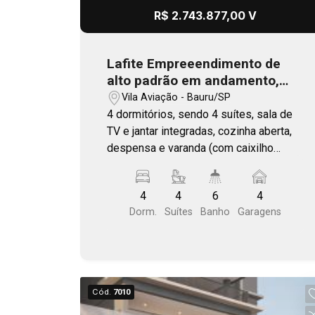
R$ 2.743.877,00 V
Lafite Empreeendimento de
alto padrão em andamento,
com previsão de entrega no
Vila Aviação - Bauru/SP
final 2026
4 dormitórios, sendo 4 suítes, sala de
TV e jantar integradas, cozinha aberta,
despensa e varanda (com caixilho
único). Área comum completa. Plantas
com living ampliado, ilha e varanda
4
4
6
4
gourmet. Localização estratégica, com
Dorm.
Suítes
Banho
Garagens
fácil acesso as principais vias de
Bauru. Próximo a Getúlio Vargas - Vila
Aviação.
Cód.
7010