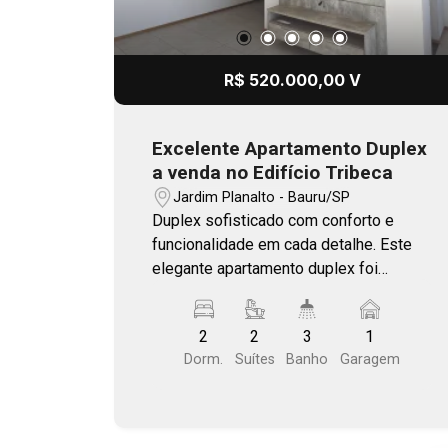
R$ 520.000,00 V
Excelente Apartamento Duplex
a venda no Edifício Tribeca
Jardim Planalto - Bauru/SP
Duplex sofisticado com conforto e
funcionalidade em cada detalhe. Este
elegante apartamento duplex foi
pensado para quem valoriza espaços
bem distribuídos, conforto e um estilo
2
2
3
1
de vida contemporâneo. No pavimento
Dorm.
Suítes
Banho
Garagem
principal, a área social se destaca por
uma sala ampla e iluminada, integrada a
uma generosa varanda, ideal para
momentos de convivência e