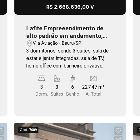
R$ 2.668.636,00 V
Lafite Empreeendimento de
alto padrão em andamento,
com previsão de entrega no
Vila Aviação - Bauru/SP
final 2026
3 dormitórios, sendo 3 suítes, sala de
estar e jantar integradas, sala de TV,
home office com banheiro privativo,
cozinha fechada, despensa e varanda
(com caixilhos independentes). Área
3
3
6
227.47 m²
comum completa. Plantas com living
Dorm.
Suítes
Banho
A. Total
ampliado, ilha e varanda gourmet.
Localização estratégica, com fácil
acesso as principais vias de Bauru.
Próximo a Getúlio Vargas - Vila Aviação.
Cód.
7009