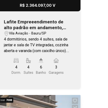
R$ 2.364.097,00 V
Lafite Empreeendimento de
alto padrão em andamento,
com previsão de entrega no
Vila Aviação - Bauru/SP
final 2026
4 dormitórios, sendo 4 suítes, sala de
jantar e sala de TV integradas, cozinha
aberta e varanda (com caixilho único).
Área Comum completa. Plantas com
living ampliado, ilha e varanda gourmet.
4
4
6
3
Localização estratégica, com fácil
Dorm.
Suítes
Banho
Garagens
acesso as principais vias de Bauru.
Próximo a Getúlio Vargas - Vila Aviação.
Cód.
7008