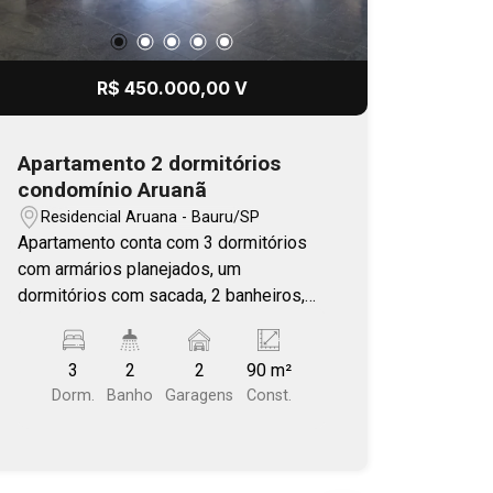
R$ 450.000,00 V
Apartamento 2 dormitórios
condomínio Aruanã
Residencial Aruana - Bauru/SP
Apartamento conta com 3 dormitórios
com armários planejados, um
dormitórios com sacada, 2 banheiros,
sala conjugada com sacada, cozinha e
lavanderia planejada. Condomínio
3
2
2
90 m²
oferece academia, sauna, 2 piscinas,
Dorm.
Banho
Garagens
Const.
salão de festas e playground.