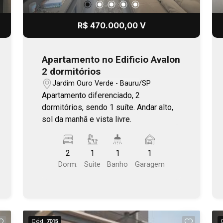
R$ 470.000,00 V
Apartamento no Edificio Avalon
2 dormitórios
Jardim Ouro Verde - Bauru/SP
Apartamento diferenciado, 2
dormitórios, sendo 1 suíte. Andar alto,
sol da manhã e vista livre.
2
1
1
1
Dorm.
Suite
Banho
Garagem
Cód.
7015