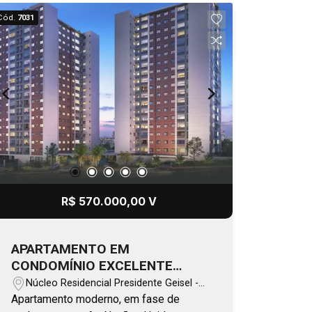
Cód.
7031
R$ 570.000,00 V
APARTAMENTO EM
CONDOMÍNIO EXCELENTE
PADRÃO A ENTREGAR EM
Núcleo Residencial Presidente Geisel -
JULHO/2026 -TIMBURI
Bauru/SP
Apartamento moderno, em fase de