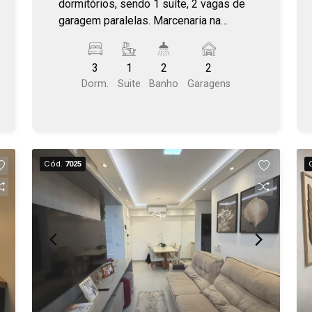
Fátima
dormitórios, sendo 1 suíte, 2 vagas de
garagem paralelas. Marcenaria na
cozinha (com LED), churrasqueira,
lavabo, painel da sala com vidro reflecta
3
1
2
2
(com LED), gabinete nos 2 banheiros,
Dorm.
Suite
Banho
Garagens
armário em `L` na suíte, armários nos
outros 2 quartos. Box nos 2 banheiros,
fechamento da varanda.
Cód.
7025