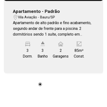
Apartamento - Padrão
Vila Aviação - Bauru/SP
Apartamento de alto padrão e fino acabamento,
segundo andar de frente para a piscina. 2
dormitórios sendo 1 suíte, completo em
armários, sala para 2 ambientes, cozinha
planejada, varanda gourmet envidraçada, lavabo.
3
3
2
85m²
2 vagas de garagem.
Dorm.
Banho
Garagens
Const.