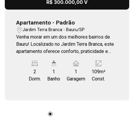
R$ 300.000,00 V
Apartamento - Padrão
Jardim Terra Branca - Bauru/SP
Venha morar em um dos melhores bairros de
Bauru! Localizado no Jardim Terra Branca, este
apartamento oferece conforto, praticidade e
uma excelente localização, próximo ao
supermercado Confiança, farmácias, academias
2
1
1
109m²
e das principais vias de acesso da cidade,
Dorm.
Banho
Garagem
Const.
facilitando o dia a dia de quem busca
comodidade e qualidade de vida. O imóvel é
amplo e bem distribuído, conta com sala de
estar e jantar integradas, ar-condicionado, área
gourmet perfeita para receber amigos e uma
pequena mobília que traz praticidade e charme
ao ambiente. Ideal para quem deseja viver com
conforto e estar perto de tudo o que Bauru