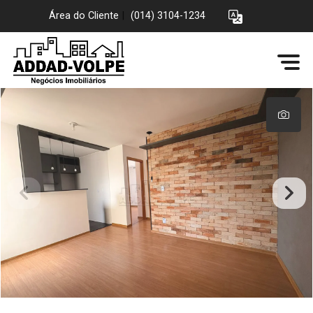
Área do Cliente
|
(014) 3104-1234