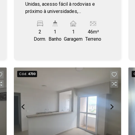
Unidas, acesso fácil à rodovias e
próximo à universidades,
supermercado, escola, lotéricas, e a 5
minutos do shopping, loja Havan,
2
1
1
46m²
McDonald`s, e vários restaurantes e
Dorm.
Banho
Garagem
Terreno
pontos comerciais. Apartamento novo,
moderno, com infraestrutura para ar
condicionado, sacada espaçosa,
condomínio monitorado e com lazer
completo.
Cód.
4730