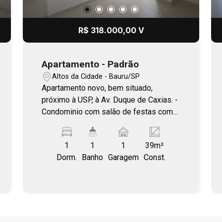
R$ 318.000,00 V
Apartamento - Padrão
Altos da Cidade - Bauru/SP
Apartamento novo, bem situado,
próximo à USP, à Av. Duque de Caxias. -
Condominio com salão de festas com
espaço gourmet e espaço fitness.
Agende a sua visita.
1
1
1
39m²
Dorm.
Banho
Garagem
Const.