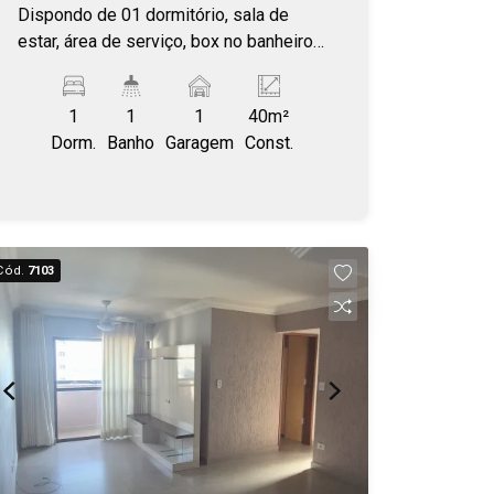
Dispondo de 01 dormitório, sala de
estar, área de serviço, box no banheiro,
armários, sacada e 01 vaga de
garagem.
1
1
1
40m²
Dorm.
Banho
Garagem
Const.
Cód.
7103