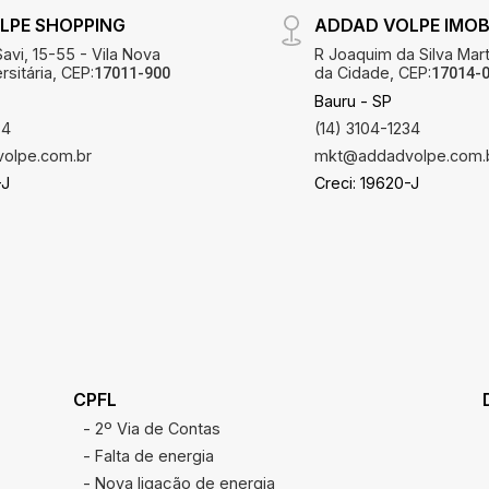
LPE SHOPPING
ADDAD VOLPE IMOBI
avi, 15-55 - Vila Nova
R Joaquim da Silva Mart
sitária, CEP:
da Cidade, CEP:
17011-900
17014-
Bauru - SP
34
(14) 3104-1234
olpe.com.br
mkt@addadvolpe.com.
-J
Creci: 19620-J
CPFL
- 2º Via de Contas
- Falta de energia
- Nova ligação de energia