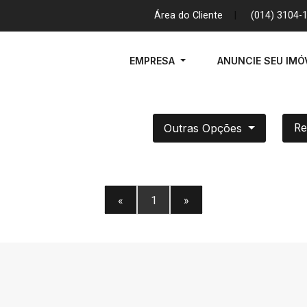
Área do Cliente
|
(014) 3104-
EMPRESA
ANUNCIE SEU IMÓ
Outras Opções
Re
«
1
»