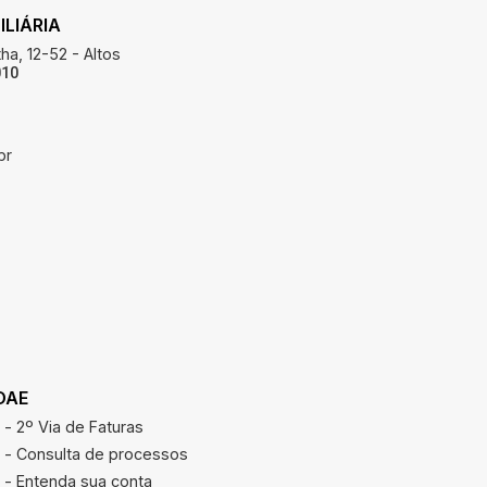
LIÁRIA
ha, 12-52 - Altos
010
br
DAE
REAJUSTE
- 2º Via de Faturas
Calcular r
- Consulta de processos
- Entenda sua conta