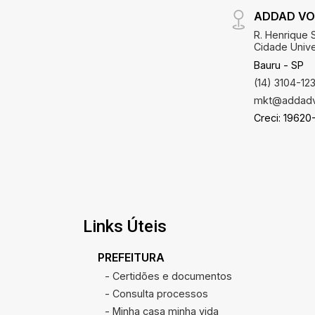
ADDAD VO
R. Henrique S
Cidade Univer
Bauru - SP
(14) 3104-12
mkt@addadv
Creci: 19620
Links Úteis
PREFEITURA
- Certidões e documentos
- Consulta processos
- Minha casa minha vida