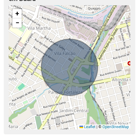
+
−
Leaflet
|
©
OpenStreetMap