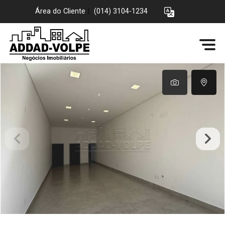
Área do Cliente
|
(014) 3104-1234