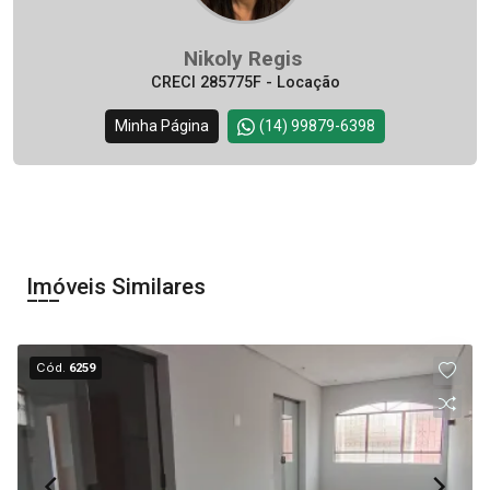
Nikoly Regis
CRECI 285775F - Locação
Minha Página
(14) 99879-6398
Imóveis Similares
Cód.
6259