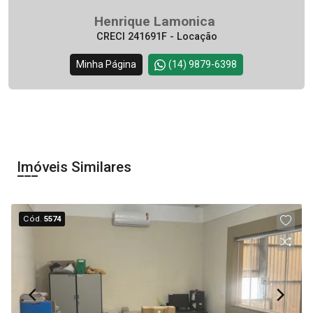
Henrique Lamonica
CRECI 241691F - Locação
Minha Página
(14) 9879-6398
Imóveis Similares
Cód.
5574