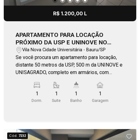
R$ 1.200,00 L
APARTAMENTO PARA LOCAÇÃO
PRÓXIMO DA USP E UNINOVE NO
RESIDENCIAL CIDADE UNIVERSITÁRIA
Vila Nova Cidade Universitária - Bauru/SP
Se você procura um apartamento para locação,
distante 50 metros da USP, 500 m da UNINOVE e
UNISAGRADO, completo em armários, com
sacada, sol da manhã e vaga coberta, este é ideal
para você. condomínio conta com lavanderia e
1
1
1
1
mercadinho emergencial. Agende a sua visita!
Dorm.
Suite
Banho
Garagem
Cód.
7232