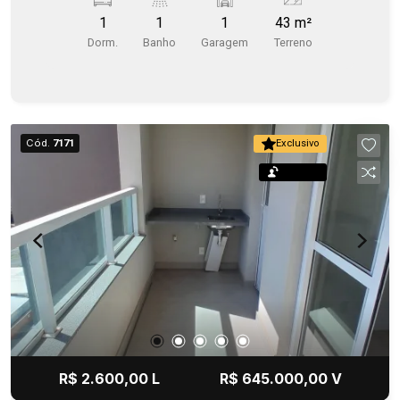
cidade, e a uma quadra do campus da USP Bauru
1
1
1
43 m²
(FOB-USP) e a duas quadras da Avenida Getúlio
Dorm.
Banho
Garagem
Terreno
Vargas.
Cód.
7171
Exclusivo
Permuta
R$ 2.600,00 L
R$ 645.000,00 V