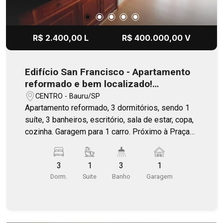
R$ 2.400,00 L
R$ 400.000,00 V
Edifício San Francisco - Apartamento
reformado e bem localizado!
Excelente opção para venda e
CENTRO - Bauru/SP
locação!
Apartamento reformado, 3 dormitórios, sendo 1
suíte, 3 banheiros, escritório, sala de estar, copa,
cozinha. Garagem para 1 carro. Próximo à Praça
Rodrigues de Abreu, Paróquia Santa Terezinha e
SENAI.
3
1
3
1
Dorm.
Suite
Banho
Garagem