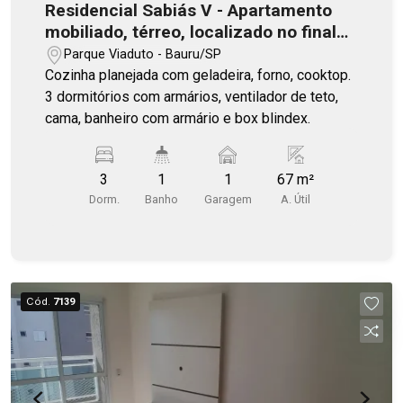
Residencial Sabiás V - Apartamento
mobiliado, térreo, localizado no final
da av. Castelo Branco
Parque Viaduto - Bauru/SP
Cozinha planejada com geladeira, forno, cooktop.
3 dormitórios com armários, ventilador de teto,
cama, banheiro com armário e box blindex.
3
1
1
67 m²
Dorm.
Banho
Garagem
A. Útil
Cód.
7139