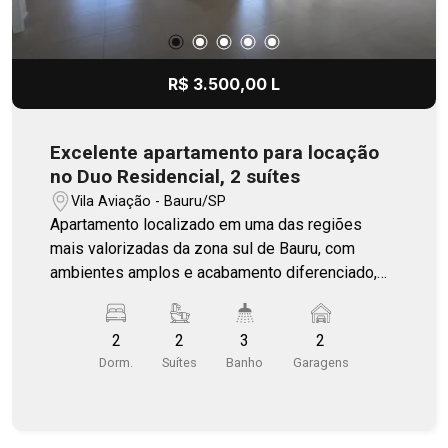
R$ 3.500,00 L
Excelente apartamento para locação
no Duo Residencial, 2 suítes
Vila Aviação - Bauru/SP
Apartamento localizado em uma das regiões
mais valorizadas da zona sul de Bauru, com
ambientes amplos e acabamento diferenciado,
ideal para quem busca conforto e qualidade de
vida. O imóvel está novinho, muito bem
2
2
3
2
conservado e pronto para morar. Conta com 2
Dorm.
Suítes
Banho
Garagens
suítes, além de lavabo, oferecendo mais
comodidade no dia a dia e também para receber
visitas. Um dos destaques do apartamento é a
sala de TV separada. Essa mudança no layout da