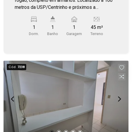
fogão, completo em armários. Localizado a 100
metros da USP/Centrinho e próximos a
restaurantes, farmácias e faculdades.
1
1
1
45 m²
Dorm.
Banho
Garagem
Terreno
Cód.
7238