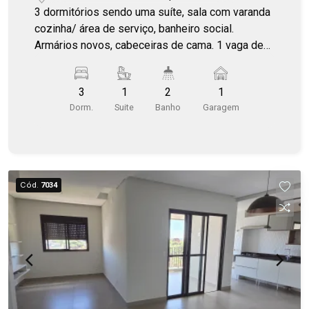
3 dormitórios sendo uma suíte, sala com varanda
cozinha/ área de serviço, banheiro social.
Armários novos, cabeceiras de cama. 1 vaga de
garagem. Portaria 24h com porteiro físico, piscina
e salão de festas.
3
1
2
1
Dorm.
Suite
Banho
Garagem
Cód.
7034