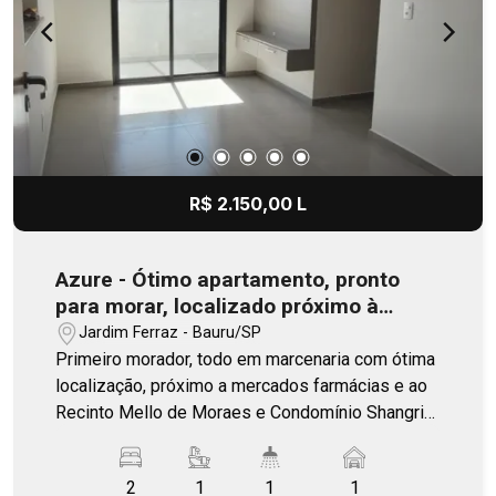
R$ 2.150,00 L
Azure - Ótimo apartamento, pronto
para morar, localizado próximo à
avenida Comendador José da Silva
Jardim Ferraz - Bauru/SP
Martha
Primeiro morador, todo em marcenaria com ótima
localização, próximo a mercados farmácias e ao
Recinto Mello de Moraes e Condomínio Shangri-
lá.
2
1
1
1