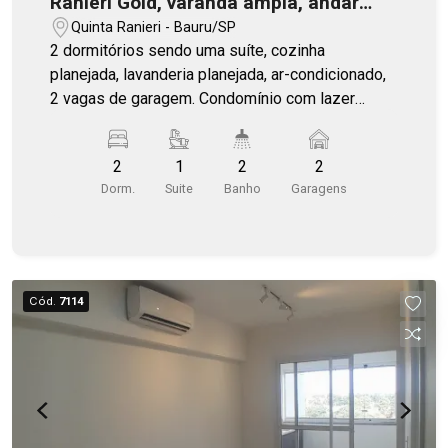
Ranieri Gold, varanda ampla, andar
alto
Quinta Ranieri - Bauru/SP
2 dormitórios sendo uma suíte, cozinha
planejada, lavanderia planejada, ar-condicionado,
2 vagas de garagem. Condomínio com lazer
completo.
2
1
2
2
Dorm.
Suite
Banho
Garagens
Cód.
7114