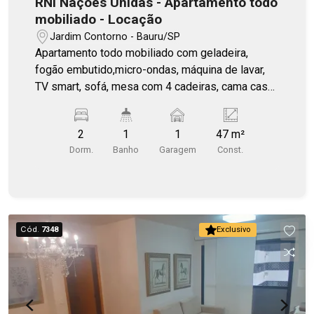
RNI Nações Unidas - Apartamento todo
mobiliado - Locação
Jardim Contorno - Bauru/SP
Apartamento todo mobiliado com geladeira,
fogão embutido,micro-ondas, máquina de lavar,
TV smart, sofá, mesa com 4 cadeiras, cama casal
e ar-condicionado. Outro dormitório transformado
em escritório.
2
1
1
47 m²
Dorm.
Banho
Garagem
Const.
Cód.
7348
Exclusivo