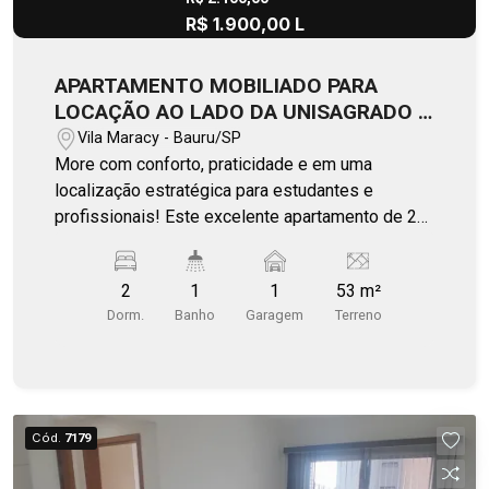
R$ 1.900,00 L
APARTAMENTO MOBILIADO PARA
LOCAÇÃO AO LADO DA UNISAGRADO -
RESIDENCIAL BELVEDERE
Vila Maracy - Bauru/SP
More com conforto, praticidade e em uma
localização estratégica para estudantes e
profissionais! Este excelente apartamento de 2
dormitórios está pronto para morar e oferece
tudo o que você precisa no dia a dia. Localizado
2
1
1
53 m²
em andar alto, com agradável sol da manhã, o
Dorm.
Banho
Garagem
Terreno
imóvel conta com ar-condicionado na sala e está
mobiliado com geladeira, fogão, máquina de lavar,
sofá, mesa com 4 cadeiras, cama de casal,
escrivaninha e armários modulados,
proporcionando muito mais comodidade desde o
Cód.
7179
primeiro dia. O condomínio é completo e pensado
para oferecer qualidade de vida e praticidade,