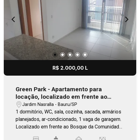
com mercadinho interno, salão de festas com
churrasqueira, academia, bicicletário, biblioteca,
brinquedoteca, playground e vaga coberta
próxima ao elevador. Localização privilegiada,
próximo à Unisagrado, Uninove, USP e com fácil
acesso à UNESP, UNIP e às principais rodovias
da cidade. Ideal para estudantes, professores e
profissionais que buscam conforto, segurança e
excelente mobilidade! Entre em contato e agende
R$ 2.000,00 L
sua visita!
Green Park - Apartamento para
locação, localizado em frente ao
Bosque da Comunidade e próximo à
Jardim Nasralla - Bauru/SP
USP e Av. Getúlio Vargas
1 dormitório, WC, sala, cozinha, sacada, armários
planejados, ar-condicionado, 1 vaga de garagem.
Localizado em frente ao Bosque da Comunidade,
uma importante área verde de preservação da